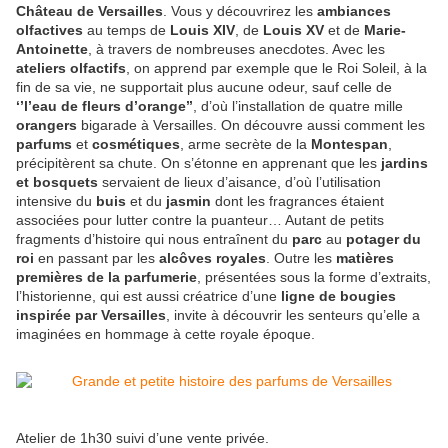
Château de Versailles
. Vous y découvrirez les
ambiances
olfactives
au temps de
Louis XIV
, de
Louis XV
et de
Marie-
Antoinette
, à travers de nombreuses anecdotes. Avec les
ateliers olfactifs
, on apprend par exemple que le Roi Soleil, à la
fin de sa vie, ne supportait plus aucune odeur, sauf celle de
‘’l’eau de fleurs d’orange’’
, d’où l’installation de quatre mille
orangers
bigarade à Versailles. On découvre aussi comment les
parfums
et
cosmétiques
, arme secrète de la
Montespan
,
précipitèrent sa chute. On s’étonne en apprenant que les
jardins
et bosquets
servaient de lieux d’aisance, d’où l’utilisation
intensive du
buis
et du
jasmin
dont les fragrances étaient
associées pour lutter contre la puanteur… Autant de petits
fragments d’histoire qui nous entraînent du
parc
au
potager du
roi
en passant par les
alcôves royales
. Outre les
matières
premières de la parfumerie
, présentées sous la forme d’extraits,
l’historienne, qui est aussi créatrice d’une
ligne de bougies
inspirée par Versailles
, invite à découvrir les senteurs qu’elle a
imaginées en hommage à cette royale époque.
Atelier de 1h30 suivi d’une vente privée.