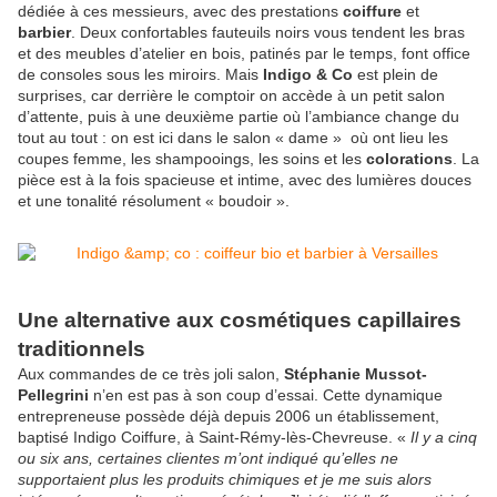
dédiée à ces messieurs, avec des prestations
coiffure
et
barbier
. Deux confortables fauteuils noirs vous tendent les bras
et des meubles d’atelier en bois, patinés par le temps, font office
de consoles sous les miroirs. Mais
Indigo & Co
est plein de
surprises, car derrière le comptoir on accède à un petit salon
d’attente, puis à une deuxième partie où l’ambiance change du
tout au tout : on est ici dans le salon « dame » où ont lieu les
coupes femme, les shampooings, les soins et les
colorations
. La
pièce est à la fois spacieuse et intime, avec des lumières douces
et une tonalité résolument « boudoir ».
Une alternative aux cosmétiques capillaires
traditionnels
Aux commandes de ce très joli salon,
Stéphanie Mussot-
Pellegrini
n’en est pas à son coup d’essai. Cette dynamique
entrepreneuse possède déjà depuis 2006 un établissement,
baptisé Indigo Coiffure, à Saint-Rémy-lès-Chevreuse. «
Il y a cinq
ou six ans, certaines clientes m’ont indiqué qu’elles ne
supportaient plus les produits chimiques et je me suis alors