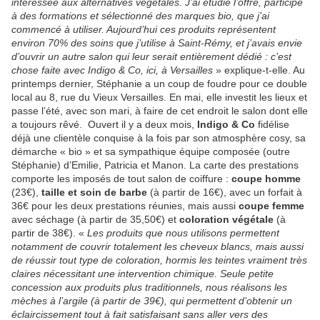
intéressée aux alternatives végétales. J’ai étudié l’offre, participé
à des formations et sélectionné des marques bio, que j’ai
commencé à utiliser. Aujourd’hui ces produits représentent
environ 70% des soins que j’utilise à Saint-Rémy, et j’avais envie
d’ouvrir un autre salon qui leur serait entièrement dédié : c’est
chose faite avec Indigo & Co, ici, à Versailles
» explique-t-elle. Au
printemps dernier, Stéphanie a un coup de foudre pour ce double
local au 8, rue du Vieux Versailles. En mai, elle investit les lieux et
passe l’été, avec son mari, à faire de cet endroit le salon dont elle
a toujours rêvé. Ouvert il y a deux mois,
Indigo & Co
fidélise
déjà une clientèle conquise à la fois par son atmosphère cosy, sa
démarche « bio » et sa sympathique équipe composée (outre
Stéphanie) d’Emilie, Patricia et Manon. La carte des prestations
comporte les imposés de tout salon de coiffure :
coupe homme
(23€),
taille et soin de barbe
(à partir de 16€), avec un forfait à
36€ pour les deux prestations réunies, mais aussi
coupe femme
avec séchage (à partir de 35,50€) et
coloration végétale
(à
partir de 38€). «
Les produits que nous utilisons permettent
notamment de couvrir totalement les cheveux blancs, mais aussi
de réussir tout type de coloration, hormis les teintes vraiment très
claires nécessitant une intervention chimique. Seule petite
concession aux produits plus traditionnels, nous réalisons les
mèches à l’argile (à partir de 39€), qui permettent d’obtenir un
éclaircissement tout à fait satisfaisant sans aller vers des