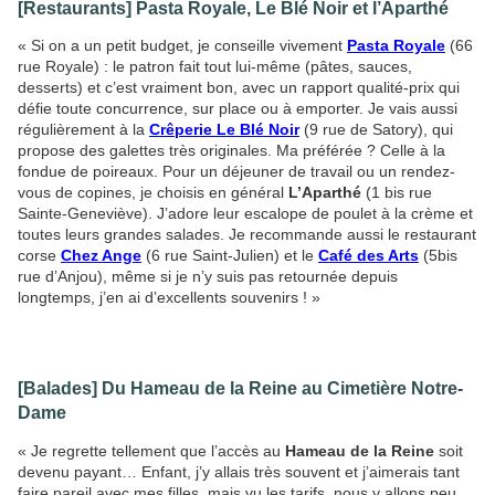
[Restaurants] Pasta Royale, Le Blé Noir et l’Aparthé
« Si on a un petit budget, je conseille vivement
Pasta Royale
(66
rue Royale) : le patron fait tout lui-même (pâtes, sauces,
desserts) et c’est vraiment bon, avec un rapport qualité-prix qui
défie toute concurrence, sur place ou à emporter. Je vais aussi
régulièrement à la
Crêperie Le Blé Noir
(9 rue de Satory), qui
propose des galettes très originales. Ma préférée ? Celle à la
fondue de poireaux. Pour un déjeuner de travail ou un rendez-
vous de copines, je choisis en général
L’Aparthé
(1 bis rue
Sainte-Geneviève). J’adore leur escalope de poulet à la crème et
toutes leurs grandes salades. Je recommande aussi le restaurant
corse
Chez Ange
(6 rue Saint-Julien) et le
Café des Arts
(5bis
rue d’Anjou), même si je n’y suis pas retournée depuis
longtemps, j’en ai d’excellents souvenirs ! »
[Balades] Du Hameau de la Reine au Cimetière Notre-
Dame
« Je regrette tellement que l’accès au
Hameau de la Reine
soit
devenu payant… Enfant, j’y allais très souvent et j’aimerais tant
faire pareil avec mes filles, mais vu les tarifs, nous y allons peu