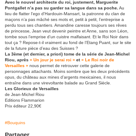
Avec le nouvel architecte du roi, justement, Marguerite
Pontgallet n’a pas su garder sa langue dans sa poche.
Au
lieu de flatter l'ego d'Hardouin-Mansart, la patronne du clan de
maçons n’a pas mâché ses mots et, petit à petit, l’entreprise a
perdu tous ses chantiers. Amandine caresse toujours ses rêves
de princesse, Jean veut devenir peintre et Anne, sans son Léon,
tombe sous l’emprise d’un cuistre malfaisant. Et le Roi Noir dans
tout ça ? Repose-t-il vraiment au fond de l’Etang Puant, sur le site
de la future pièce d’eau des Suisses ?
La 3ème (et dernier, a priori) tome de la série de Jean-Michel
Riou, après
« Un jour je serai roi »
et
« Le Roi noir de
Versailles »
nous permet de retrouver cette galerie de
personnages attachants. Moins sombre que les deux précédents
opus, du château aux mines d’argents mexicaines, il nous
entraîne dans une virevoltante balade au Grand Siècle.
Les Glorieux de Versailles
de Jean-Michel Riou
Editions Flammarion
Prix éditeur 22,90€
#Bouquins
Partager