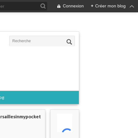
Connexion
+
Créer mon blog
log
rsaillesinmypocket