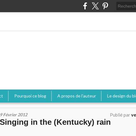
ct
Pourquoi ce blog
A propos de l'auteur
Le design du b
9 Février 2012
Publié par
ve
Singing in the (Kentucky) rain