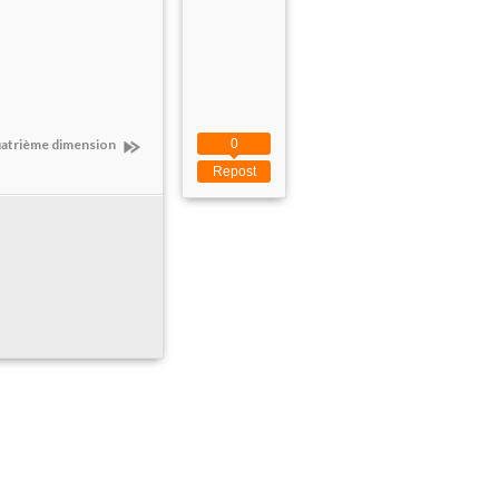
0
quatrième dimension
Repost