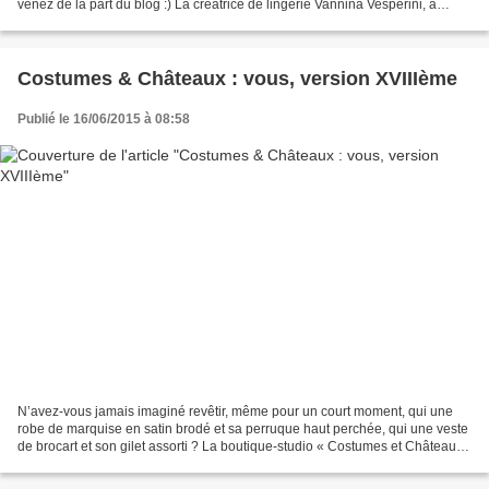
venez de la part du blog :) La créatrice de lingerie Vannina Vesperini, à
l’origine du concept ''Dessous-Dessus'',...
Costumes & Châteaux : vous, version XVIIIème
Publié le 16/06/2015 à 08:58
N’avez-vous jamais imaginé revêtir, même pour un court moment, qui une
robe de marquise en satin brodé et sa perruque haut perchée, qui une veste
de brocart et son gilet assorti ? La boutique-studio « Costumes et Château »
vous propose un voyage express...