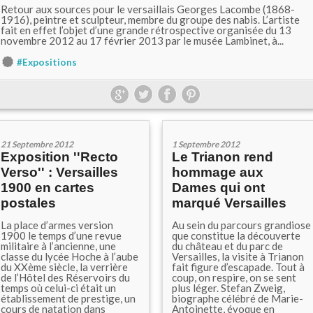
Retour aux sources pour le versaillais Georges Lacombe (1868-
1916), peintre et sculpteur, membre du groupe des nabis. L’artiste
fait en effet l’objet d’une grande rétrospective organisée du 13
novembre 2012 au 17 février 2013 par le musée Lambinet, à...
#Expositions
21 Septembre 2012
1 Septembre 2012
Exposition ''Recto
Le Trianon rend
Verso'' : Versailles
hommage aux
1900 en cartes
Dames qui ont
postales
marqué Versailles
La place d’armes version
Au sein du parcours grandiose
1900 le temps d’une revue
que constitue la découverte
militaire à l’ancienne, une
du château et du parc de
classe du lycée Hoche à l’aube
Versailles, la visite à Trianon
du XXème siècle, la verrière
fait figure d’escapade. Tout à
de l’Hôtel des Réservoirs du
coup, on respire, on se sent
temps où celui-ci était un
plus léger. Stefan Zweig,
établissement de prestige, un
biographe célébré de Marie-
cours de natation dans
Antoinette, évoque en