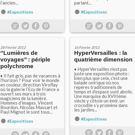
l’ancien...
parlant...
#Expositions
#Expositions
28 Février 2012
16 Février 2012
‘’Lumières de
HyperVersailles : la
voyages’’ : périple
quatrième dimension
polychrome
♦ HyperVersailles n’est pas
juste une exposition photo :
♦ Il fait gris, pas de vacances à
bien plus que cela, c’est une
l’horizon ? Pour voir le monde
balade onirique où nos
en couleur, direction Viroflay
repères traditionnels de
où la galerie l’Ecu de France a
temps et d’espace sont abolis.
ouvert ses murs à trois
Une marquise du XVIIIème
magiciens de la lumière.
siècle y côtoie un émir, un
Hommes d’images, Vincent
crocodile s’y promène dans
Bourdon, Nicolas Massart et
les jardins...
Paul Mignot le sont tous...
#Expositions
#Expositions