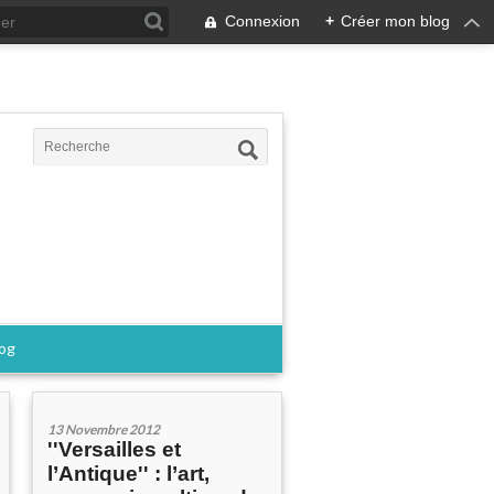
Connexion
+
Créer mon blog
log
13 Novembre 2012
''Versailles et
l’Antique'' : l’art,