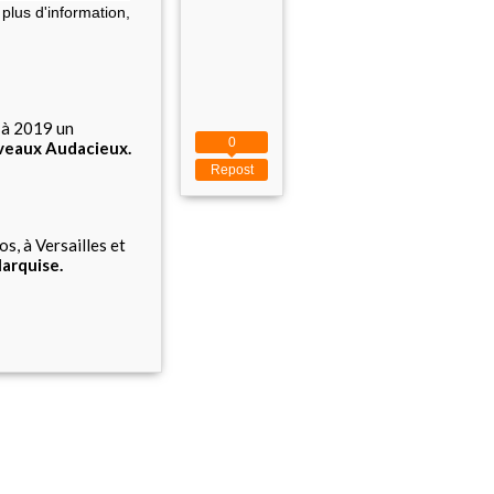
plus d'information,
3 à 2019 un
0
veaux Audacieux
.
Repost
s, à Versailles et
Marquise
.