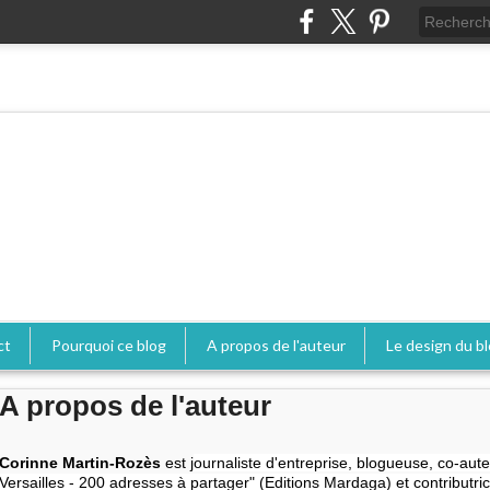
ct
Pourquoi ce blog
A propos de l'auteur
Le design du b
A propos de l'auteur
Corinne Martin-Rozès
est j
ournaliste d'entreprise,
blogueuse, co-aute
Versailles - 200 adresses à partager" (Editions Mardaga) et contributri