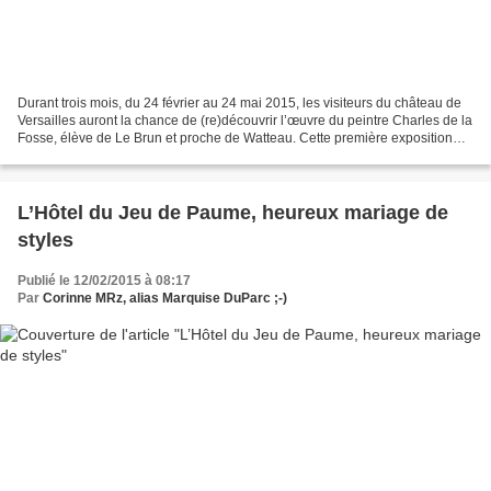
Durant trois mois, du 24 février au 24 mai 2015, les visiteurs du château de
Versailles auront la chance de (re)découvrir l’œuvre du peintre Charles de la
Fosse, élève de Le Brun et proche de Watteau. Cette première exposition
monographique consacrée...
L’Hôtel du Jeu de Paume, heureux mariage de
styles
Publié le 12/02/2015 à 08:17
Par
Corinne MRz, alias Marquise DuParc ;-)