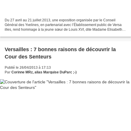
Du 27 avril au 21 juillet 2013, une exposition organisée par le Conseil
Général des Yvelines, en partenariat avec l’Établissement public de Versa
illes, rend hommage à la jeune sœur de Louis XVI, dite Madame Elisabeth,
dans la Demeure et l’Orangerie du...
Versailles : 7 bonnes raisons de découvrir la
Cour des Senteurs
Publié le 26/04/2013 à 17:13
Par
Corinne MRz, alias Marquise DuParc ;-)