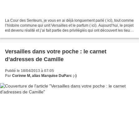
La Cour des Senteurs, je vous en ai déjà longuement parlé ( ici), tout comme
l’histoire commune qui unit Versailles et le parfum ( ici). Aujourd’hui, le projet
est devenu réalité et j’ai fait partie des privilégiés qui ont découvert les lieux
en avant-première....
Versailles dans votre poche : le carnet
d’adresses de Camille
Publié le 18/04/2013 à 07:05
Par
Corinne M, alias Marquise DuParc ;-)