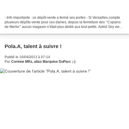
- Info importante : ce dépôt-vente a fermé ses portes - Si Versailles compte
plusieurs dépôts-vente pour ces dames, depuis la fermeture des ‘’Copains
de Merlin’’ aucun magasin n’était plus dédié aux tout-petits. Astrid Siry vient
de reprendre le flambeau...
Pola.A, talent à suivre !
Publié le 10/04/2013 à 07:14
Par
Corinne MRz, alias Marquise DuParc ;-)