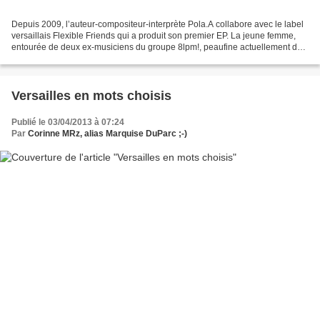
Depuis 2009, l’auteur-compositeur-interprète Pola.A collabore avec le label
versaillais Flexible Friends qui a produit son premier EP. La jeune femme,
entourée de deux ex-musiciens du groupe 8lpm!, peaufine actuellement du
côté de Porchefontaine les morceaux...
Versailles en mots choisis
Publié le 03/04/2013 à 07:24
Par
Corinne MRz, alias Marquise DuParc ;-)