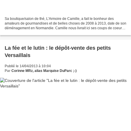
Sa boutique/salon de thé, L’Armoire de Camille, a fait le bonheur des
amateurs de gourmandises et de belles choses de 2008 à 2013, date de son
déménagement en Normandie. Camille nous livrait ici ses coups de coeur
dans le quartier Saint-Louis. Dans votre...
La fée et le lutin : le dépôt-vente des petits
Versaillais
Publié le 14/04/2013 à 10:04
Par
Corinne MRz, alias Marquise DuParc ;-)