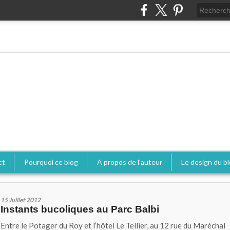
ct
Pourquoi ce blog
A propos de l'auteur
Le design du b
15 Juillet 2012
Instants bucoliques au Parc Balbi
Entre le Potager du Roy et l’hôtel Le Tellier, au 12 rue du Maréchal