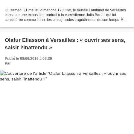
Du samedi 21 mai au dimanche 17 juillet, le musée Lambinet de Versailles
consacre une exposition-portrait à la comédienne Julia Bartet, qui fut
considérée comme l’une des plus grandes tragédiennes de son temps. À
l’occasion des vingt ans du Mois Molière,...
Olafur Eliasson à Versailles : « ouvrir ses sens,
saisir l’inattendu »
Publié le 08/06/2016 à 06:39
Par