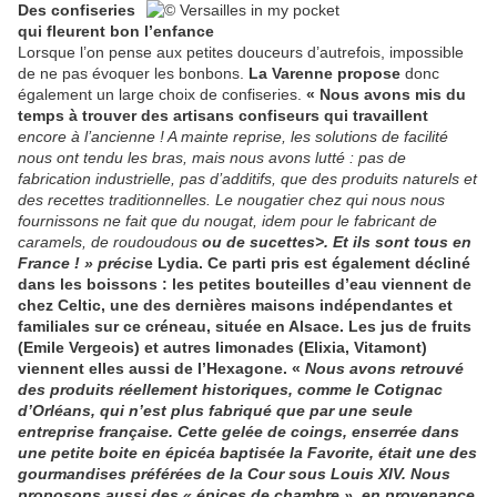
Des confiseries
qui fleurent bon l’enfance
Lorsque l’on pense aux petites douceurs d’autrefois, impossible
de ne pas évoquer les bonbons.
La Varenne propose
donc
également un large choix de confiseries.
« Nous avons mis du
temps à trouver des artisans confiseurs qui travaillent
encore à l’ancienne ! A mainte reprise, les solutions de facilité
nous ont tendu les bras, mais nous avons lutté : pas de
fabrication industrielle, pas d’additifs, que des produits naturels et
des recettes traditionnelles. Le nougatier chez qui nous nous
fournissons ne fait que du nougat, idem pour le fabricant de
caramels, de roudoudous
ou de su
cett
es>. Et i
ls sont tous en
France ! » précis
e Lydia. Ce parti pris est également décliné
dans les boissons : les petites bouteilles d’eau viennent de
chez Celtic, une des dernières maisons indépendantes et
familiales sur ce créneau, située en Alsace. Les jus de fruits
(Emile Vergeois) et autres limonades (Elixia, Vitamont)
viennent elles aussi de l’Hexagone. «
Nous avons retrouvé
des produits réellement historiques, comme le Cotignac
d’Orléans, qui n’est plus fabriqué que par une seule
entreprise française. Cette gelée de coings, enserrée dans
une petite boite en épicéa baptisée la Favorite, était une des
gourmandises préférées de la Cour sous Louis XIV. Nous
proposons aussi des « épice
s de chambre », e
n provenance