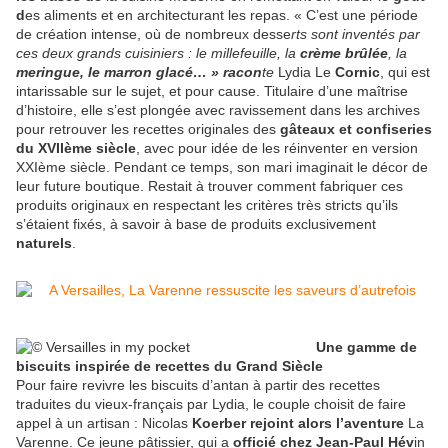
d
es aliments et en architecturant les repas. « C’est une période
de création intense, où de nombreux desse
rts sont inventés par
ces deux grands cuisiniers : le millefeuille, la
crème brûlée
, la
meringue, le
marr
on glacé… » racon
te
Lydia Le
Cornic
, qui est
intarissable sur le sujet, et pour cause. Titulaire d’une maîtrise
d’histoire, elle s’est plongée avec ravissement dans les archives
pour retrouver les recettes originales des
gâteaux et confiseries
du XVIIème siècle
, avec pour idée de les réinventer en version
XXIème siècle. Pendant ce temps, son mari imaginait le décor de
leur future boutique. Restait à trouver comment fabriquer ces
produits originaux en respectant les critères très stricts qu’ils
s’étaient fixés, à savoir à base de produits exclusivement
naturels
.
Une gamme de
biscuits inspirée de recettes du Grand Siècle
Pour faire revivre les biscuits d’antan à partir des recettes
traduites du vieux-français par Lydia, le couple choisit de faire
appel à un artisan : Nicolas
Koerber rejoint alors l’aventure
La
Varenne. Ce jeune pâtissier, qui a
officié chez Jean-Paul Hév
in