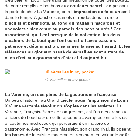
bleu pâle, un logo niché dans un médaillon baroque, des bocaux
de verre remplis de bonbons
aux couleurs pastel : en
passant
la porte de chez La Varenne, on a
l’impression de faire un sa
ut
dans le temps. A gauche, caramels et roudoudous, à droite
biscuits et
berlingots
,
au fond du magasin
macarons et
chocolats
: bienvenue au paradis des becs sucrés ! Cet
assortiment, qui tient presque de la collection, les deux
créateurs de la boutique l’ont construit avec passion,
patience et détermination, sans rien laisser au hasard. Et les
références au glorieux passé de
Versailles
sont autant de
clins d’œil aux
gourmands
d’hier et d’aujourd’hui.
© Versailles in my pocket
La Varenne, un des pères de la gastronomie française
Un peu d’histoire : au Grand Si
ècle, sous l’impulsion de Lou
is
XIV, une vé
ritable révolution s’opère
dans les assiettes. La
Varenne, François-Pierre de son
p
rénom, est l’un des grands «
officiers de bouche » de cette époque à avoir questionné les us
et coutumes médiévaux qui perduraient en matière de
gastronomie. Avec François Massialot, son grand rival, ils p
osent
les bases de
la cuisine moderne en remettant en valeur le
goût