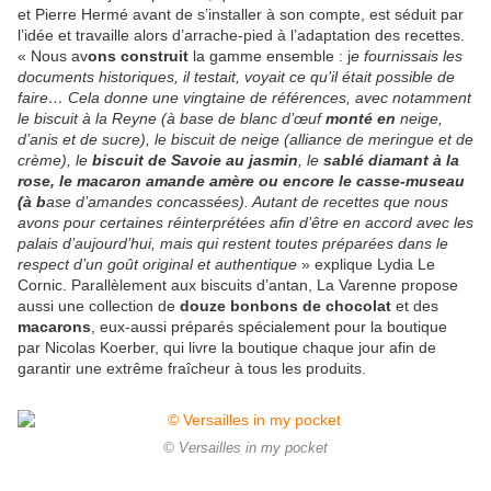
et Pierre Hermé avant de s’installer à son compte, est séduit par
l’idée et travaille alors d’arrache-pied à l’adaptation des recettes.
« Nous av
ons construit
la gamme ensemble : j
e fournissais les
documents historiques, il testait, voyait ce qu’il était possible de
faire… Cela donne une vingtaine de références, avec notamment
le biscuit à la Reyne (à base de blanc d’œuf
monté en
neige,
d’anis et de sucre), le biscuit de neige (alliance de meringue et de
crème), le
biscuit de Savoi
e au jasmin
, le
sablé diamant à la
rose, le
macaron
amande amère ou encore le
casse-museau
(à b
ase d’amandes concassées). Autant de recettes que nous
avons pour certaines réinterprétées afin d’être en accord avec les
palais d’aujourd’hui, mais qui restent toutes préparées dans le
respect d’un goût original et authentique
» explique Lydia Le
Cornic. Parallèlement aux biscuits d’antan, La Varenne propose
aussi une collection de
douze bonbons de chocolat
et des
macarons
, eux-aussi préparés spécialement pour la boutique
par Nicolas Koerber, qui livre la boutique chaque jour afin de
garantir une extrême fraîcheur à tous les produits.
© Versailles in my pocket