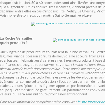
chaque distribution, 50 à 60 commandes sont ainsi livrées, une moy
qu’à augmenter ! Et les abeilles, très motivées, viennent parfois de lo
dépanner entre elles en cas d’impossibilité : Vélizy, Le Chesnay, Virofl
Voisins-le-Bretonneux, voire même Saint-Germain-en-Laye.
La Ruche Versailles :
quels produits ?
Une vingtaine de producteurs fournissent la Ruche Versailles. L’offre 
légumes, viande, poisson et fruits de mer, volaille et œufs, fromages
et arbustes, miel, mais aussi café, graines à germer, produits à base
confitures, chutney, pain, conserves, savons… «
Le lien qui nous lie a
bien au-delà de la relation commerciale. Cette année par exemple, un
est allé aider un des producteurs à retaper sa chèvrerie
» raconte St
échanges, cette solidarité, la Ruche essaye de les développer en or
événements, comme cette opération « Soupe » l’an dernier : de nomb
étaient venues éplucher les légumes apportés par le maraîcher avant
soupe qui était distribuée gratuitement. Un joli moment de convivial
valeurs, qui sera sans nul doute prochainement reconduit.
Pour toute information complémentaire, consultez
le site internet d