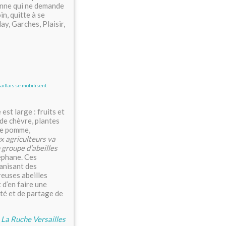
enne qui ne demande
in, quitte à se
ay, Garches, Plaisir,
est large : fruits et
 de chèvre, plantes
 de pomme,
ux agriculteurs va
 groupe d’abeilles
éphane. Ces
ganisant des
reuses abeilles
 d’en faire une
ité et de partage de
e La Ruche Versailles