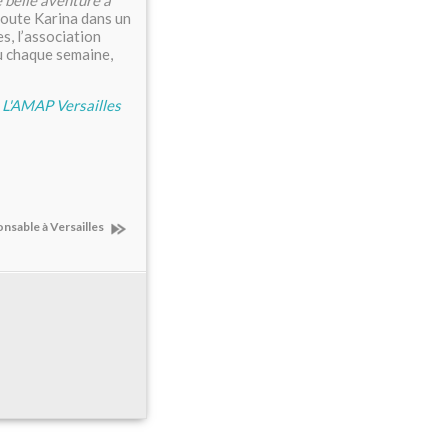
 belle aventure à
joute Karina dans un
s, l’association
u chaque semaine,
e L'AMAP Versailles
nsable à Versailles