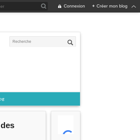
Connexion
+
Créer mon blog
log
 des