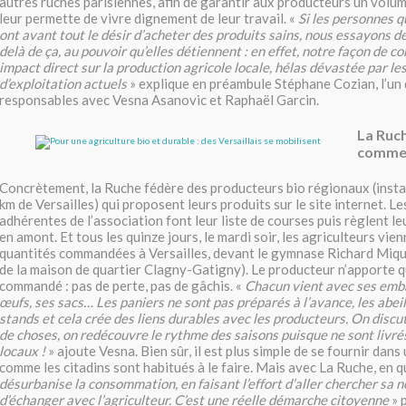
autres ruches parisiennes, afin de garantir aux producteurs un vol
leur permette de vivre dignement de leur travail. «
Si les personnes q
ont avant tout le désir d’acheter des produits sains, nous essayons de 
delà de ça, au pouvoir qu’elles détiennent : en effet, notre façon de 
impact direct sur la production agricole locale, hélas dévastée par l
d’exploitation actuels
» explique en préambule Stéphane Cozian, l’un 
responsables avec Vesna Asanovic et Raphaël Garcin.
La Ruch
commen
Concrètement, la Ruche fédère des producteurs bio régionaux (inst
km de Versailles) qui proposent leurs produits sur le site internet. Les
adhérentes de l’association font leur liste de courses puis règlent le
en amont. Et tous les quinze jours, le mardi soir, les agriculteurs vien
quantités commandées à Versailles, devant le gymnase Richard Miqu
de la maison de quartier Clagny-Gatigny). Le producteur n’apporte qu
commandé : pas de perte, pas de gâchis. «
Chacun vient avec ses emba
œufs, ses sacs… Les paniers ne sont pas préparés à l’avance, les abeil
stands et cela crée des liens durables avec les producteurs. On discu
de choses, on redécouvre le rythme des saisons puisque ne sont livré
locaux !
» ajoute Vesna. Bien sûr, il est plus simple de se fournir dans
comme les citadins sont habitués à le faire. Mais avec La Ruche, en q
désurbanise la consommation, en faisant l’effort d’aller chercher sa n
d’échanger avec l’agriculteur. C’est une réelle démarche citoyenne
» 