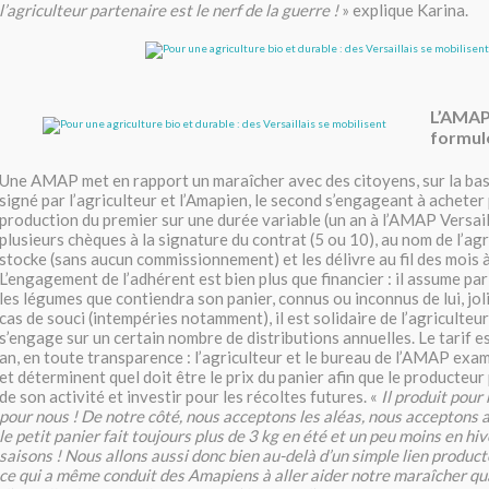
l’agriculteur partenaire est le nerf de la guerre !
» explique Karina.
L’AMAP 
formul
Une AMAP met en rapport un maraîcher avec des citoyens, sur la bas
signé par l’agriculteur et l’Amapien, le second s’engageant à achete
production du premier sur une durée variable (un an à l’AMAP Versail
plusieurs chèques à la signature du contrat (5 ou 10), au nom de l’ag
stocke (sans aucun commissionnement) et les délivre au fil des mois à 
L’engagement de l’adhérent est bien plus que financier : il assume pa
les légumes que contiendra son panier, connus ou inconnus de lui, jol
cas de souci (intempéries notamment), il est solidaire de l’agriculteur
s’engage sur un certain nombre de distributions annuelles. Le tarif es
an, en toute transparence : l’agriculteur et le bureau de l’AMAP exa
et déterminent quel doit être le prix du panier afin que le producteur 
de son activité et investir pour les récoltes futures. «
Il produit pour
pour nous ! De notre côté, nous acceptons les aléas, nous acceptons au
le petit panier fait toujours plus de 3 kg en été et un peu moins en hiver
saisons ! Nous allons aussi donc bien au-delà d’un simple lien produ
ce qui a même conduit des Amapiens à aller aider notre maraîcher quan