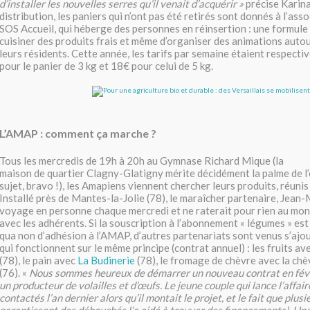
d’installer les nouvelles serres qu’il venait d’acquérir »
précise Karin
distribution, les paniers qui n’ont pas été retirés sont donnés à l’asso
SOS Accueil, qui héberge des personnes en réinsertion : une formule 
cuisiner des produits frais et même d’organiser des animations autou
leurs résidents. Cette année, les tarifs par semaine étaient respect
pour le panier de 3 kg et 18€ pour celui de 5 kg.
L’AMAP : comment ça marche ?
Tous les mercredis de 19h à 20h au Gymnase Richard Mique (la
maison de quartier Clagny-Glatigny mérite décidément la palme de 
sujet, bravo !), les Amapiens viennent chercher leurs produits, réunis
Installé près de Mantes-la-Jolie (78), le maraîcher partenaire, Jean-M
voyage en personne chaque mercredi et ne raterait pour rien au mo
avec les adhérents. Si la souscription à l’abonnement « légumes » est 
qua non d’adhésion à l’AMAP, d’autres partenariats sont venus s’ajout
qui fonctionnent sur le même principe (contrat annuel) : les fruits av
(78), le pain avec
La Budinerie
(78), le fromage de chèvre avec la ch
(76). «
Nous sommes heureux de démarrer un nouveau contrat en févr
un producteur de volailles et d’œufs. Le jeune couple qui lance l’affai
contactés l’an dernier alors qu’il montait le projet, et le fait que plu