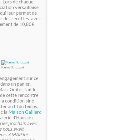
a. Lors de chaque
ciation versaillaise
qui leur permet de
r des recettes, avec
ivement de 10,80€
Karina Sonzogni
l’engagement sur ce
 dans un panier.
arc Guitel, fait le
nde cette rencontre
la condition sine
er au fil du temps,
ec la
Maison Gaillard
èvrerie d’Haussez
ier prochain avec
re nous avait
sieurs AMAP lui