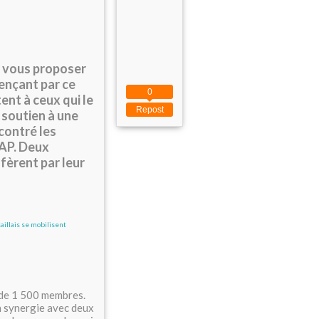
té vous proposer
ençant par ce
0
ent à ceux qui le
Repost
soutien à une
ncontré les
MAP. Deux
fèrent par leur
 de 1 500 membres.
n synergie avec deux