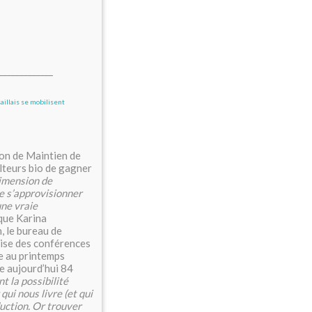
_____________
on de Maintien de
lteurs bio de gagner
imension de
de s’approvisionner
une vraie
que Karina
, le bureau de
nise des conférences
ée au printemps
e aujourd’hui 84
 la possibilité
ui nous livre (et qui
uction. Or trouver