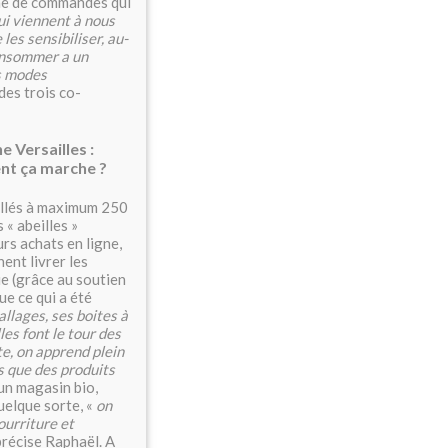
ume de commandes qui
ui viennent à nous
les sensibiliser, au-
consommer a un
es modes
des trois co-
e Versailles :
t ça marche ?
allés à maximum 250
 « abeilles »
urs achats en ligne,
nent livrer les
e (grâce au soutien
e ce qui a été
llages, ses boites à
les font le tour des
te, on apprend plein
s que des produits
 un magasin bio,
uelque sorte, «
on
ourriture et
précise Raphaël. A