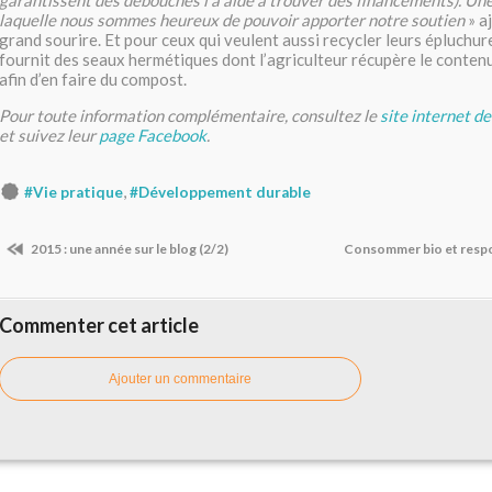
garantissent des débouchés l’a aidé à trouver des financements). Une
laquelle nous sommes heureux de pouvoir apporter notre soutien
» a
grand sourire. Et pour ceux qui veulent aussi recycler leurs épluchure
fournit des seaux hermétiques dont l’agriculteur récupère le conten
afin d’en faire du compost.
Pour toute information complémentaire, consultez le
site internet d
et suivez leur
page Facebook
.
,
#Vie pratique
#Développement durable
2015 : une année sur le blog (2/2)
Consommer bio et respo
Commenter cet article
Ajouter un commentaire