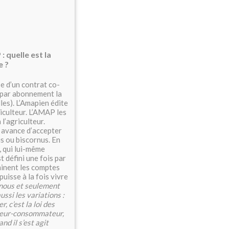
: quelle est la
e ?
e d’un contrat co-
r par abonnement la
les). L’Amapien édite
riculteur. L’AMAP les
l’agriculteur.
r avance d’accepter
is ou biscornus. En
, qui lui-même
t défini une fois par
minent les comptes
puisse à la fois vivre
 nous et seulement
ssi les variations :
, c’est la loi des
cteur-consommateur,
d il s’est agit