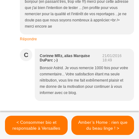
bonjour (en passant très, trop vite !!!) merci pour cette adresse
que j'ai bien l'intention de tester ... j'en profite pour vous
remercier pour la qualité et l'intérêt de vos reportages ...je ne
doute pas que nous soyons nombreux à apprécier.<br />
merci encore ae
Répondre
C
Corinne MRz, alias Marquise
21/01/2016
DuParc ;-)
18:49
Bonsoir Astrid. Je vous remercie 1000 fois pour votre
commentaire... Votre satisfaction étant ma seule
rétribution, vous lire me fait extrêmement plaisir et
me donne de la motivation pour continuer à vous
informer avec ce blog.
< Consommer bio et
Amber’s Home : rien que
responsable à Versailles
du beau linge ! >