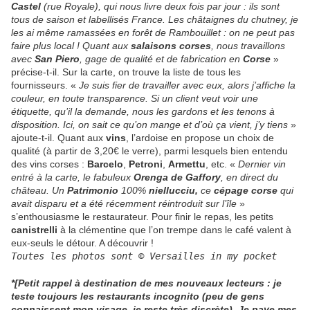
Castel
(rue Royale), qui nous livre deux fois par jour : ils sont
tous de saison et labellisés France. Les châtaignes du chutney, je
les ai même ramassées en forêt de Rambouillet : on ne peut pas
faire plus local ! Quant aux
salaisons corses
, nous travaillons
avec
San Piero
, gage de qualité et de fabrication en
Corse
»
précise-t-il. Sur la carte, on trouve la liste de tous les
fournisseurs. «
Je suis fier de travailler avec eux, alors j’affiche la
couleur, en toute transparence. Si un client veut voir une
étiquette, qu’il la demande, nous les gardons et les tenons à
disposition. Ici, on sait ce qu’on mange et d’où ça vient, j’y tiens
»
ajoute-t-il. Quant aux
vins
, l’ardoise en propose un choix de
qualité (à partir de 3,20€ le verre), parmi lesquels bien entendu
des vins corses :
Barcelo
,
Petroni
,
Armettu
, etc. «
Dernier vin
entré à la carte, le fabuleux
Orenga de Gaffory
, en direct du
château. Un
Patrimonio
100%
niellucciu,
ce
cépage corse
qui
avait disparu et a été récemment réintroduit sur l’île
»
s’enthousiasme le restaurateur. Pour finir le repas, les petits
canistrelli
à la clémentine que l’on trempe dans le café valent à
eux-seuls le détour. A découvrir !
Toutes les photos sont © Versailles in my pocket
*[Petit rappel à destination de mes nouveaux lecteurs : je
teste toujours les restaurants incognito (peu de gens
connaissent mon visage, je reste très discrète). Je paye mes