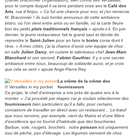
(Daniel Braconnier Organisation), bien connu des Versaillais,
pour le compte duquel il va tenir pendant onze ans le
Café des
Arts
, rue d’Anjou. «
Ce fut une chance pour moi, et j’en remercie
M. Braconnier ! Je suis tombé amoureux de cette ambiance
bistro, où l’on vient entre amis ou en famille, où la carte fleure
bon les petits
plats traditionnels français
» ajoute-t-il. En juin
dernier, le jeune restaurateur fait le grand saut et décide de
reprendre le
Saint-Julien
pour en faire le
bistro
corse dont il
rêve. «
A mes côtés, j’ai la chance d’avoir une équipe de choc :
en salle
Julien Darcy
, en cuisine le talentueux chef
Jean-Marc
Blanchard
et son second,
Fabien Gauthier
. Il y a une sacrée
ambiance entre nous, beaucoup de solidarité aussi, et je crois
que cela se sent
» ajoute Ange-Pierre Rey.
La crème de la crème des
© Versailles in my pocket
fournisseurs
Ce projet, le chef d’entreprise a mis près de quatre ans à le
monter. «
J’ai procédé par étapes car je voulais sélectionner des
fournisseurs
bien particuliers qu’il a fallu, pour certains,
convaincre de travailler en direct avec un restaurant… Le bœuf
que nous servons, par exemple, vient du Maine et d’une filière
d’excellence qui ne fournit d’habitude que des boucheries.
Barbue, sole, rougets, brochets : notre
poisson
est uniquement
issu de pêche, pas d’élevage. Les légumes viennent de chez