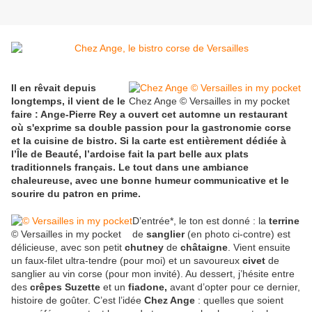
Il en rêvait depuis
longtemps, il vient de le
Chez Ange © Versailles in my pocket
faire : Ange-Pierre Rey a ouvert cet automne un restaurant
où s'exprime sa double passion pour la gastronomie corse
et la cuisine de bistro. Si la carte est entièrement dédiée à
l’Île de Beauté, l’ardoise fait la part belle aux plats
traditionnels français. Le tout dans une ambiance
chaleureuse, avec une bonne humeur communicative et le
sourire du patron en prime.
D’entrée*, le ton est donné : la
terrine
© Versailles in my pocket
de
sanglier
(en photo ci-contre) est
délicieuse, avec son petit
chutney
de
châtaigne
. Vient ensuite
un faux-filet ultra-tendre (pour moi) et un savoureux
civet
de
sanglier au vin corse (pour mon invité). Au dessert, j’hésite entre
des
crêpes Suzette
et un
fiadone,
avant d’opter pour ce dernier,
histoire de goûter. C’est l’idée
Chez Ange
: quelles que soient