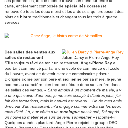
ses préférences, tout le monde trouve son bonheur entre la
carte, entièrement composée de
spécialités corses
(et
renouvelée tous les deux mois) et les ardoises, qui proposent des
plats de
bistro
traditionnels et changent tous les trois à quatre
services.
Des salles des ventes aux
salles de restaurant
Julien Darcy & Pierre-Ange Rey
S’il a toujours rêvé de tenir un restaurant,
Ange-Pierre Rey
a
pourtant commencé par faire une école de commerce et l’Ecole
du Louvre, avant de devenir clerc de commissaire-priseur.
D’origine
corse
par son père et
sicilienne
par sa mère, le jeune
homme au caractère bien trempé débute donc sa carrière dans
les salles des ventes.
« Sans emploi à un moment de ma vie, il y
a une quinzaine d’années, je me suis essayé à d’autres jobs, j’ai
fait des formations, mais le naturel est revenu… Un de mes amis,
directeur d’un restaurant, m’a engagé comme extra sur les deux
mois d’été. Là, aux côtés d’un
œnologue
passionné, j’ai appris
un nouveau métier et je suis devenu
sommelier
» raconte-t-il.
Quelques années plus tard, Ange-Pierre rejoint le groupe DBO