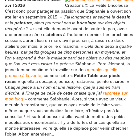
avril 2016
Créations © La Petite Bricoleuse
C’est donc pour partager sa passion que Stéphanie a ouvert son
atelier
en septembre 2015. «
J’ai longtemps enseigné le
dessin
et la
peinture
, alors pourquoi pas le
bricolage
sur des objets
récupérés ?
» s’est-elle demandé avant de sauter le pas, avec
une première série d’
ateliers
à l’automne dernier. Les prochaines
sessions auront lieu en mars-avril prochain, à raison de deux
ateliers par mois, a priori le dimanche. «
Cela dure deux à quatre
heures, par petits groupes de cinq personnes en moyenne, et
l’on y apprend à tirer le meilleur parti des objets ou des meubles
que l’on veut ressusciter !
» précise Stéphanie. Parallèlement, la
jeune femme continue à travailler sur des
meubles qu’elle
propose à la vente
, comme cette «
Petite Table aux pieds
roses
» qu’elle a décapée, poncée, restaurée, peinte et cirée.
«
Chaque pièce a un nom et une histoire, que je suis en train
d’écrire, à l’image de celle de cette chaise que j’ai
racontée sur
mon blog
» commente Stéphanie. Alors, si vous avez un vieux
meuble à transformer, que vous ayez envie de le faire vous-
même ou que vous souhaitiez faire faire, n’hésitez pas à la
consulter ! Et surtout pensez à elle avant de mettre des petits
meubles aux encombrants : il y a de fortes chances qu’elle se
montre intéressée, voire qu'elle se déplace pour venir chercher
l'objet. A bon entendeur...