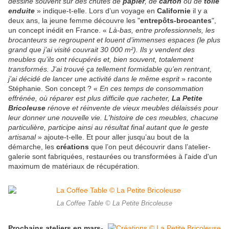
dessine souvent sur des chutes de
papier
, de
carton
ou de
toile
enduite
» indique-t-elle. Lors d’un voyage en
Californie
il y a
deux ans, la jeune femme découvre les "
entrepôts-brocantes
",
un concept inédit en France. «
Là-bas, entre professionnels, les
brocanteurs se regroupent et louent d’immenses espaces (le plus
grand que j’ai visité couvrait 30 000 m²). Ils y vendent des
meubles qu’ils ont récupérés et, bien souvent, totalement
transformés. J’ai trouvé ça tellement formidable qu’en rentrant,
j’ai décidé de lancer une activité dans le même esprit
» raconte
Stéphanie. Son concept ? «
En ces temps de consommation
effrénée, où réparer est plus difficile que racheter,
La Petite
Bricoleuse
rénove et réinvente de vieux meubles délaissés pour
leur donner une nouvelle vie. L'histoire de ces meubles, chacune
particulière, participe ainsi au résultat final autant que le geste
artisanal
» ajoute-t-elle. Et pour aller jusqu’au bout de la
démarche, les
créations
que l’on peut découvrir dans l’atelier-
galerie sont fabriquées, restaurées ou transformées à l'aide d'un
maximum de matériaux de récupération.
La Coffee Table © La Petite Bricoleuse
Prochains ateliers en mars-