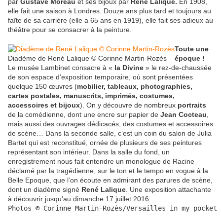
par
Gustave Moreau
et ses bijoux par
René Lalique.
En 1908,
elle fait une saison à Londres. Douze ans plus tard et toujours au
faîte de sa carrière (elle a 65 ans en 1919), elle fait ses adieux au
théâtre pour se consacrer à la peinture.
Toute une
Diadème de René Lalique © Corinne Martin-Rozès
époque !
Le musée Lambinet consacre à «
la Divine
» le rez-de-chaussée
de son espace d’exposition temporaire, où sont présentées
quelque 150 œuvres (
mobilier, tableaux, photographies,
cartes postales, manuscrits, imprimés, costumes,
accessoires et bijoux
). On y découvre de nombreux
portraits
de la comédienne, dont une encre sur papier de
Jean Cocteau
,
mais aussi des ouvrages dédicacés, des costumes et accessoires
de scène… Dans la seconde salle, c’est un coin du salon de Julia
Bartet qui est reconstitué, ornée de plusieurs de ses peintures
représentant son intérieur. Dans la salle du fond, un
enregistrement nous fait entendre un monologue de Racine
déclamé par la tragédienne, sur le ton et le tempo en vogue à la
Belle Epoque, que l’on écoute en admirant des parures de scène,
dont un diadème signé
René Lalique
. Une exposition attachante
à découvrir jusqu’au dimanche 17 juillet 2016.
Photos © Corinne Martin-Rozès/Versailles in my pocket