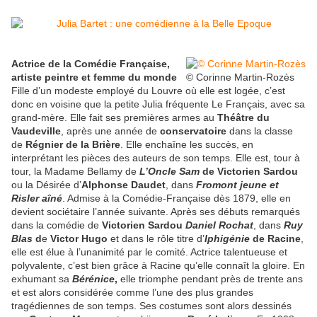
Actrice de la Comédie Française,
artiste peintre et femme du monde
© Corinne Martin-Rozès
Fille d’un modeste employé du Louvre où elle est logée, c’est
donc en voisine que la petite Julia fréquente Le Français, avec sa
grand-mère. Elle fait ses premières armes au
Théâtre du
Vaudeville
, après une année de
conservatoire
dans la classe
de
Régnier de la Brière
. Elle enchaîne les succès, en
interprétant les pièces des auteurs de son temps. Elle est, tour à
tour, la Madame Bellamy de
L’Oncle Sam
de Victorien Sardou
ou la Désirée d’
A
l
phonse Daudet
, dans
Fromont jeune et
Risler aîné
. Admise à la Comédie-Française dès 1879, elle en
devient sociétaire l’année suivante. Après ses débuts remarqués
dans la comédie de
Victorien Sardou
Daniel Rochat
, dans
Ruy
Blas
d
e
Victor Hugo
et dans le rôle titre d’
Iphigénie
de Racine
,
elle est élue à l’unanimité par le comité. Actrice talentueuse et
polyvalente, c’est bien grâce à Racine qu’elle connaît la gloire. En
exhumant sa
Bérénice
,
elle triomphe pendant près de trente ans
et est alors considérée comme l’une des plus grandes
tragédiennes de son temps. Ses costumes sont alors dessinés