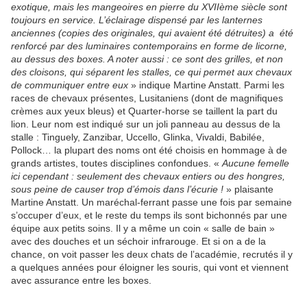
exotique, mais les mangeoires en pierre du XVIIème siècle sont
toujours en service. L’éclairage dispensé par les lanternes
anciennes (copies des originales, qui avaient été détruites) a été
renforcé par des luminaires contemporains en forme de licorne,
au dessus des boxes. A noter aussi : ce sont des grilles, et non
des cloisons, qui séparent les stalles, ce qui permet aux chevaux
de communiquer entre eux
» indique Martine Anstatt. Parmi les
races de chevaux présentes, Lusitaniens (dont de magnifiques
crèmes aux yeux bleus) et Quarter-horse se taillent la part du
lion. Leur nom est indiqué sur un joli panneau au dessus de la
stalle : Tinguely, Zanzibar, Uccello, Glinka, Vivaldi, Babilée,
Pollock… la plupart des noms ont été choisis en hommage à de
grands artistes, toutes disciplines confondues. «
Aucune femelle
ici cependant : seulement des chevaux entiers ou des hongres,
sous peine de causer trop d’émois dans l’écurie !
» plaisante
Martine Anstatt. Un maréchal-ferrant passe une fois par semaine
s’occuper d’eux, et le reste du temps ils sont bichonnés par une
équipe aux petits soins. Il y a même un coin « salle de bain »
avec des douches et un séchoir infrarouge. Et si on a de la
chance, on voit passer les deux chats de l’académie, recrutés il y
a quelques années pour éloigner les souris, qui vont et viennent
avec assurance entre les boxes.