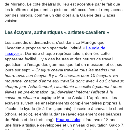
de Murano. Le côté théâtral du lieu est accentué par le fait que
les fenêtres qui jouxtent la piste ont été occultées et remplacées
par des miroirs, comme un clin d’œil à la Galerie des Glaces
voisine.
Les écuyers, authentiques « artistes-cavaliers »
Les samedis et dimanches, c’est dans ce Manège que
l’Académie propose son spectacle, intitulé «
La voie de
l’Ecuyer
». Derrière chaque représentation, derrière cette
apparente facilité, il y a des heures et des heures de travail
quotidien, à l’image des gammes que fait un musicien, et ce, six
jours sur sept. «
Chaque cheval travaille tous les matins une
heure avec son écuyer. Il y a 43 chevaux pour 10 écuyers. En
moyenne, chacun d’entre eux travaille donc avec 4 ou 5 chevaux
chaque jour. Actuellement, l’académie accueille également deux
élèves en pré-formation, qui devraient intégrer l’effectif à la
saison prochaine
» explique Martine Anstatt. L’après-midi, les
écuyers suivent les enseignements complémentaires propres à
l’école : le kyudo (tir à l’arc japonais), l’escrime à cheval, le chant
(choral et solo), et enfin la danse (avec également des séances
de Pilates et de stretching).
Pour postuler
, il faut avoir 18 ans,
une fibre artistique développée et un niveau d’équitation Galop 7.