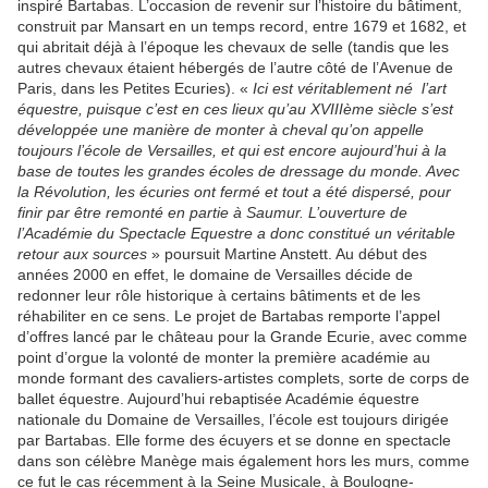
inspiré Bartabas. L’occasion de revenir sur l’histoire du bâtiment,
construit par Mansart en un temps record, entre 1679 et 1682, et
qui abritait déjà à l’époque les chevaux de selle (tandis que les
autres chevaux étaient hébergés de l’autre côté de l’Avenue de
Paris, dans les Petites Ecuries). «
Ici est véritablement né l’art
équestre, puisque c’est en ces lieux qu’au XVIIIème siècle s’est
développée une manière de monter à cheval qu’on appelle
toujours l’école de Versailles, et qui est encore aujourd’hui à la
base de toutes les grandes écoles de dressage du monde. Avec
la Révolution, les écuries ont fermé et tout a été dispersé, pour
finir par être remonté en partie à Saumur. L’ouverture de
l’Académie du Spectacle Equestre a donc constitué un véritable
retour aux sources
» poursuit Martine Anstett. Au début des
années 2000 en effet, le domaine de Versailles décide de
redonner leur rôle historique à certains bâtiments et de les
réhabiliter en ce sens. Le projet de Bartabas remporte l’appel
d’offres lancé par le château pour la Grande Ecurie, avec comme
point d’orgue la volonté de monter la première académie au
monde formant des cavaliers-artistes complets, sorte de corps de
ballet équestre. Aujourd’hui rebaptisée Académie équestre
nationale du Domaine de Versailles, l’école est toujours dirigée
par Bartabas. Elle forme des écuyers et se donne en spectacle
dans son célèbre Manège mais également hors les murs, comme
ce fut le cas récemment à la Seine Musicale, à Boulogne-