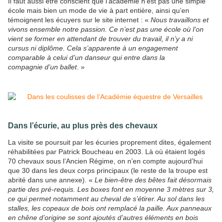
Il faut aussi être conscient que l’académie n’est pas une simple
école mais bien un mode de vie à part entière, ainsi qu’en
témoignent les écuyers sur le site internet : «
Nous travaillons et
vivons ensemble
notre passion. Ce n’est pas une école où l’on
vient se former en attendant de trouver du travail, il n’y a ni
cursus ni diplôme. Cela s’apparente à un engagement
comparable à celui d’un danseur qui entre dans la
compagnie d’un ballet
. »
Dans l’écurie, au plus près des chevaux
La visite se poursuit par les écuries proprement dites, également
réhabilitées par Patrick Boucheau en 2003. Là où étaient logés
70 chevaux sous l’Ancien Régime, on n’en compte aujourd’hui
que 30 dans les deux corps principaux (le reste de la troupe est
abrité dans une annexe). «
Le bien-être des bêtes fait désormais
partie des pré-requis. Les boxes font en moyenne 3 mètres sur 3,
ce qui permet notamment au cheval de s’étirer. Au sol dans les
stalles, les copeaux de bois ont remplacé la paille. Aux panneaux
en chêne d’origine se sont ajoutés d’autres éléments en bois