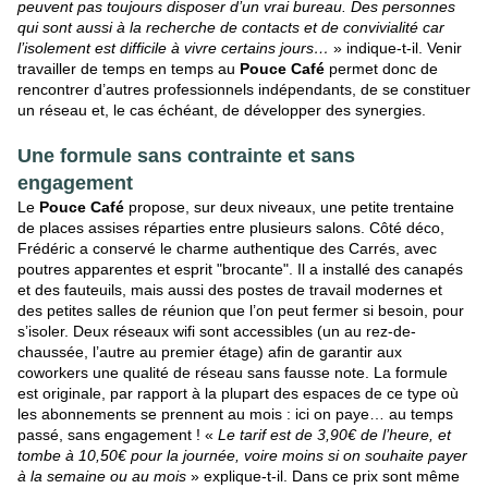
peuvent pas toujours disposer d’un vrai bureau. Des personnes
qui sont aussi à la recherche de contacts et de convivialité car
l’isolement est difficile à vivre certains jours…
» indique-t-il. Venir
travailler de temps en temps au
Pouce Café
permet donc de
rencontrer d’autres professionnels indépendants, de se constituer
un réseau et, le cas échéant, de développer des synergies.
Une formule sans contrainte et sans
engagement
Le
Pouce Café
propose, sur deux niveaux, une petite trentaine
de places assises réparties entre plusieurs salons. Côté déco,
Frédéric a conservé le charme authentique des Carrés, avec
poutres apparentes et esprit "brocante". Il a installé des canapés
et des fauteuils, mais aussi des postes de travail modernes et
des petites salles de réunion que l’on peut fermer si besoin, pour
s’isoler. Deux réseaux wifi sont accessibles (un au rez-de-
chaussée, l’autre au premier étage) afin de garantir aux
coworkers une qualité de réseau sans fausse note. La formule
est originale, par rapport à la plupart des espaces de ce type où
les abonnements se prennent au mois : ici on paye… au temps
passé, sans engagement ! «
Le tarif est de 3,90€ de l’heure, et
tombe à 10,50€ pour la journée, voire moins si on souhaite payer
à la semaine ou au mois
» explique-t-il. Dans ce prix sont même