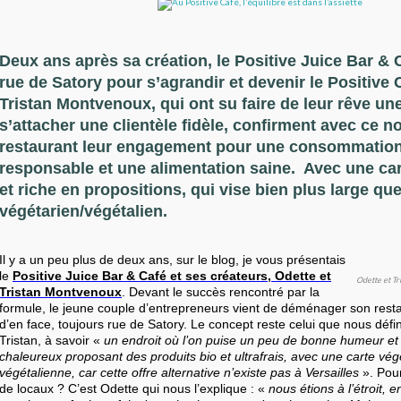
Deux ans après sa création, le Positive Juice Bar & C
rue de Satory pour s’agrandir et devenir le Positive 
Tristan Montvenoux, qui ont su faire de leur rêve une 
s’attacher une clientèle fidèle, confirment avec ce 
restaurant leur engagement pour une consommatio
responsable et une alimentation saine. Avec une ca
et riche en propositions, qui vise bien plus large que
végétarien/végétalien.
Il y a un peu plus de deux ans, sur le blog, je vous présentais
le
Positive Juice Bar & Café et ses créateurs, Odette et
Odette et Tr
Tristan Montvenoux
. Devant le succès rencontré par la
formule, le jeune couple d’entrepreneurs vient de déménager son restaur
d’en face, toujours rue de Satory. Le concept reste celui que nous défin
Tristan, à savoir «
un endroit où l’on puise un peu de bonne humeur et 
chaleureux proposant des produits bio et ultrafrais, avec une carte vég
végétalienne, car cette offre alternative n’existe pas à Versailles
». Pou
de locaux ? C’est Odette qui nous l’explique : «
nous étions à l’étroit, e