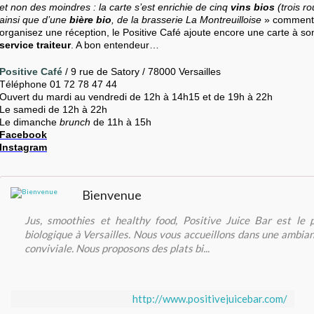
et non des moindres : la carte s’est enrichie de cinq
vins bios
(trois r
ainsi que d’une
bière bio
, de la brasserie La Montreuilloise
» commente
organisez une réception, le Positive Café ajoute encore une carte à so
service traiteur
. A bon entendeur…
Positive Café
/ 9 rue de Satory / 78000 Versailles
Téléphone 01 72 78 47 44
Ouvert du mardi au vendredi de 12h à 14h15 et de 19h à 22h
Le samedi de 12h à 22h
Le dimanche
brunch
de 11h à 15h
Facebook
Instagram
Bienvenue
Jus, smoothies et healthy food, Positive Juice Bar est le 
biologique à Versailles. Nous vous accueillons dans une ambia
conviviale. Nous proposons des plats bi...
http://www.positivejuicebar.com/