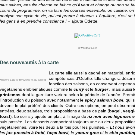
plus saines, ensuite chacun en fait ce qu’il veut et change ou non sa fa
cours du programme, on va faire les courses ensemble, on cuisine, on 
analyse son cycle de vie, qui est propre à chacun. L’équilibre, c’est un t
les gens à en prendre conscience !
» ajoute Odette.
© Positive Café
Des nouveautés à la carte
La carte elle aussi a gagné en maturité, enric
compétences d’Odette. Elle changera désorma
Positive Café © Versailles in my pocket
fonction des saisons, en conservant cependa
végétariens emblématiques comme le
curry
et le
burger ,
mais aussi 
printemps
dont la garniture variera selon la période de l’année. Prem
l’introduction du poisson avec notamment le
spicy salmon bowl
,
qui 
devenir le plat préféré des clients. Outre ces options, on peut désormais
entrées, deux salades, trois propositions à base de pain (
bagel, vegg
toast
). Le soir s’y ajoute un plat, à l’image du
riz noir avec légumes e
suis passée. Les desserts comportent toujours une ou deux proposition
végétaliennes, voire les deux à la fois pour les puristes. «
Et nous avon
les
jus pressés à froid
, l’
açai bowl
, le
yaourt grec
et le
chia puddin