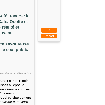
afé traverse la
Café. Odette et
réalité et
0
nouveau
Repost
n
rte savoureuse
 le seul public
istan Montvenoux © Positive Café
ant sur le trottoir
issait à l’époque
de vitamines, un lieu
étarienne et
rquoi ce changement
n cuisine et en salle,