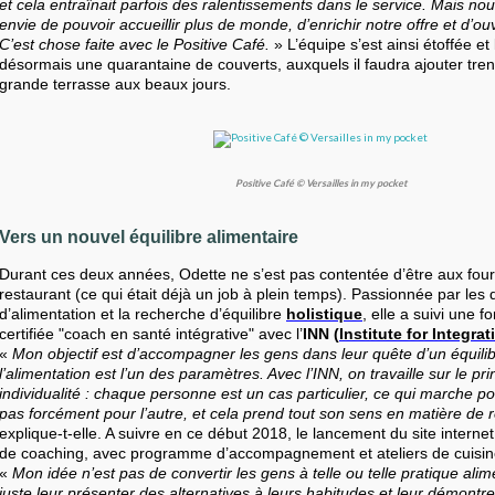
et cela entraînait parfois des ralentissements dans le service. Mais n
envie de pouvoir accueillir plus de monde, d’enrichir notre offre et d’ouv
C’est chose faite avec le Positive Café.
» L’équipe s’est ainsi étoffée et
désormais une quarantaine de couverts, auxquels il faudra ajouter tren
grande terrasse aux beaux jours.
Positive Café © Versailles in my pocket
Vers un nouvel équilibre alimentaire
Durant ces deux années, Odette ne s’est pas contentée d’être aux fo
restaurant (ce qui était déjà un job à plein temps). Passionnée par les 
d’alimentation et la recherche d’équilibre
holistique
, elle a suivi une f
certifiée "coach en santé intégrative" avec l’
INN (
Institute for Integrat
«
Mon objectif est d’accompagner les gens dans leur quête d’un équilib
l’alimentation est l’un des paramètres. Avec l’INN, on travaille sur le pri
individualité : chaque personne est un cas particulier, ce qui marche p
pas forcément pour l’autre, et cela prend tout son sens en matière de 
explique-t-elle. A suivre en ce début 2018, le lancement du site internet
de coaching, avec programme d’accompagnement et ateliers de cuisin
«
Mon idée n’est pas de convertir les gens à telle ou telle pratique alim
juste leur présenter des alternatives à leurs habitudes et leur démontre