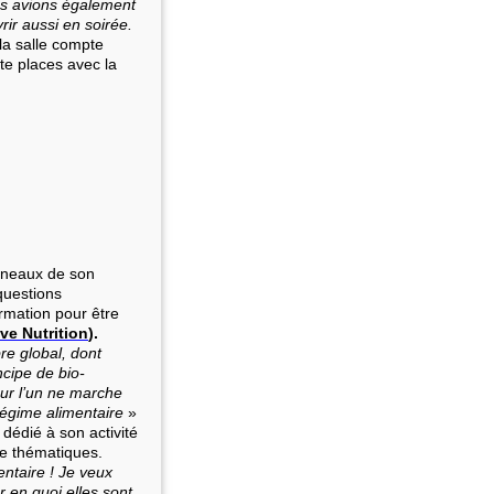
ous avions également
rir aussi en soirée.
 la salle compte
te places avec la
urneaux de son
questions
ormation pour être
ive Nutrition
).
re global, dont
ncipe de bio-
our l’un ne marche
régime alimentaire
»
 dédié à son activité
e thématiques.
entaire ! Je veux
r en quoi elles sont