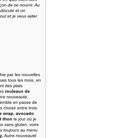
çon de se nourrir. Au
discute et on
out et je veux aider
hie par les nouvelles
is tous les mois, en
nt des plats
les
rouleaux de
ière nouveauté,
semble en passe de
 choisir entre trois
ie wrap, avocado
t thon
le jour où je
s sans gluten, voire
s toujours au menu
g.
Autre nouveauté