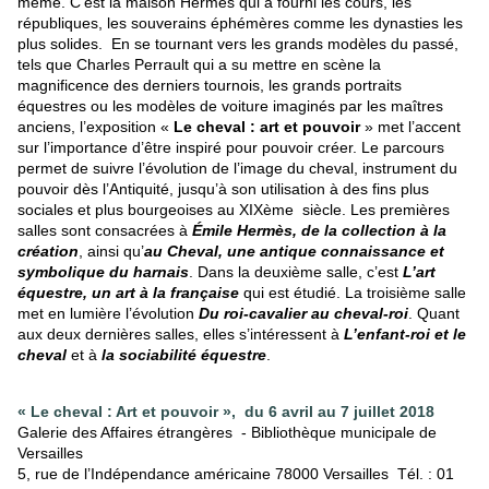
même. C’est la maison Hermès qui a fourni les cours, les
républiques, les souverains éphémères comme les dynasties les
plus solides. En se tournant vers les grands modèles du passé,
tels que Charles Perrault qui a su mettre en scène la
magnificence des derniers tournois, les grands portraits
équestres ou les modèles de voiture imaginés par les maîtres
anciens, l’exposition «
Le cheval : art et pouvoir
» met l’accent
sur l’importance d’être inspiré pour pouvoir créer.
Le parcours
permet de suivre l’évolution de l’image du cheval, instrument du
pouvoir dès l’Antiquité, jusqu’à son utilisation à des fins plus
sociales et plus bourgeoises au XIX
ème
siècle.
Les premières
salles sont consacrées à
Émile Hermès, de la collection à la
création
, ainsi qu’
au Cheval, une antique connaissance et
symbolique du harnais
. Dans la deuxième salle, c’est
L’art
équestre, un art à la française
qui est étudié. La troisième salle
met en lumière l’évolution
Du roi-cavalier au cheval-roi
. Quant
aux deux dernières salles, elles s’intéressent à
L’enfant-roi et le
cheval
et à
la sociabilité équestre
.
« Le cheval : Art et pouvoir », du 6 avril au 7 juillet 2018
Galerie des Affaires étrangères - Bibliothèque municipale de
Versailles
5, rue de l’Indépendance américaine 78000 Versailles Tél. : 01