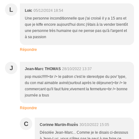
L
Loic
05/12/2024 18:54
Une personne inconditionnelle que j'ai croisé il y a 15 ans et
que je kiffe encore aujourd'hui donc j'étais à la vender bientôt
une personne très humaine qui ne pense pas qu'à l'argent et
à sa passion
Répondre
J
Jean-Marc THOMAS
28/10/2022 13:37
pop music!!!!!!<br /> le patron c'est le stereotype du pov' type,
du con mal aimable aviné(surtout après le déjeuner)<br /> le
commercant qu'il faut fuire,vivement la fermeture<br /> bonne
journée a tous
Répondre
C
Corinne Martin-Rozès
30/10/2022 15:05
Désolée Jean-Marc... Comme je le disais ci-dessous
à Jean-Luc, vous n'êtes pas le seul à me faire ce