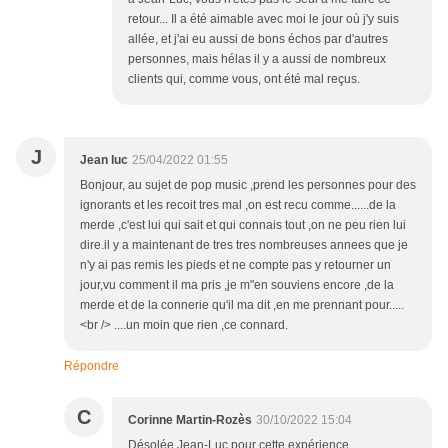
retour... Il a été aimable avec moi le jour où j'y suis
allée, et j'ai eu aussi de bons échos par d'autres
personnes, mais hélas il y a aussi de nombreux
clients qui, comme vous, ont été mal reçus.
J
Jean luc
25/04/2022 01:55
Bonjour, au sujet de pop music ,prend les personnes pour des
ignorants et les recoit tres mal ,on est recu comme......de la
merde ,c'est lui qui sait et qui connais tout ,on ne peu rien lui
dire.il y a maintenant de tres tres nombreuses annees que je
n'y ai pas remis les pieds et ne compte pas y retourner un
jour,vu comment il ma pris ,je m"en souviens encore ,de la
merde et de la connerie qu'il ma dit ,en me prennant pour.....
<br /> ....un moin que rien ,ce connard.
Répondre
C
Corinne Martin-Rozès
30/10/2022 15:04
Désolée Jean-Luc pour cette expérience