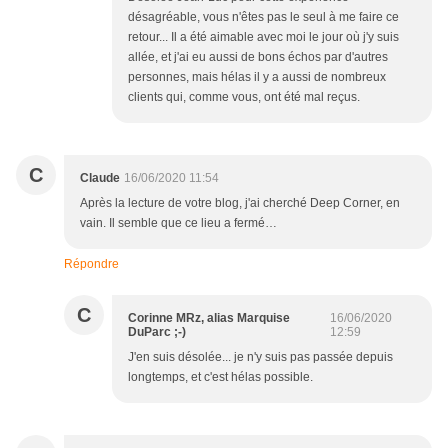
désagréable, vous n'êtes pas le seul à me faire ce
retour... Il a été aimable avec moi le jour où j'y suis
allée, et j'ai eu aussi de bons échos par d'autres
personnes, mais hélas il y a aussi de nombreux
clients qui, comme vous, ont été mal reçus.
C
Claude
16/06/2020 11:54
Après la lecture de votre blog, j'ai cherché Deep Corner, en
vain. Il semble que ce lieu a fermé…
Répondre
C
Corinne MRz, alias Marquise
16/06/2020
DuParc ;-)
12:59
J'en suis désolée... je n'y suis pas passée depuis
longtemps, et c'est hélas possible.