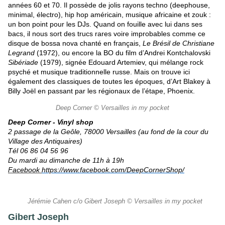
années 60 et 70. Il possède de jolis rayons techno (deephouse,
minimal, électro), hip hop américain, musique africaine et zouk :
un bon point pour les DJs. Quand on fouille avec lui dans ses
bacs, il nous sort des trucs rares voire improbables comme ce
disque de bossa nova chanté en français,
Le Brésil de Christiane
Legrand
(1972), ou encore la BO du film d’
Andrei Kontchalovski
Sibériade
(1979), signée Edouard Artemiev, qui mélange rock
psyché et musique traditionnelle russe. Mais on trouve ici
également des classiques de toutes les époques, d’Art Blakey à
Billy Joël en passant par les régionaux de l’étape, Phoenix.
Deep Corner © Versailles in my pocket
Deep Corner - Vinyl shop
2 passage de la Geôle, 78000 Versailles (au fond de la cour du
Village des Antiquaires)
Tél 06 86 04 56 96
Du mardi au dimanche de 11h à 19h
Facebook
https://www.facebook.com/DeepCornerShop/
Jérémie Cahen c/o Gibert Joseph © Versailles in my pocket
Gibert Joseph