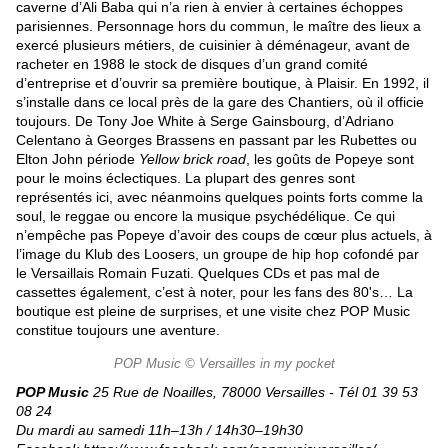
caverne d’Ali Baba qui n’a rien à envier à certaines échoppes
parisiennes. Personnage hors du commun, le maître des lieux a
exercé plusieurs métiers, de cuisinier à déménageur, avant de
racheter en 1988 le stock de disques d’un grand comité
d’entreprise et d’ouvrir sa première boutique, à Plaisir. En 1992, il
s’installe dans ce local près de la gare des Chantiers, où il officie
toujours. De Tony Joe White à Serge Gainsbourg, d’Adriano
Celentano à Georges Brassens en passant par les Rubettes ou
Elton John période
Yellow brick road
, les goûts de Popeye sont
pour le moins éclectiques. La plupart des genres sont
représentés ici, avec néanmoins quelques points forts comme la
soul, le reggae ou encore la musique psychédélique. Ce qui
n’empêche pas Popeye d’avoir des coups de cœur plus actuels, à
l’image du Klub des Loosers, un groupe de hip hop cofondé par
le Versaillais Romain Fuzati. Quelques CDs et pas mal de
cassettes également, c’est à noter, pour les fans des 80's… La
boutique est pleine de surprises, et une visite chez POP Music
constitue toujours une aventure.
POP Music © Versailles in my pocket
POP Music
25 Rue de Noailles, 78000 Versailles -
Tél 01 39 53
08 24
Du mardi au samedi 11h–13h / 14h30–19h30