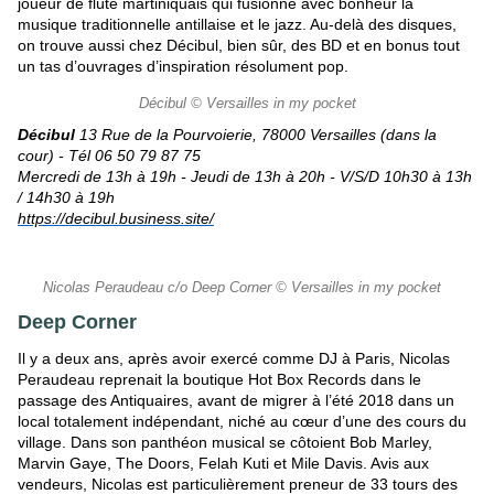
joueur de flûte martiniquais qui fusionne avec bonheur la
musique traditionnelle antillaise et le jazz. Au-delà des disques,
on trouve aussi chez Décibul, bien sûr, des BD et en bonus tout
un tas d’ouvrages d’inspiration résolument pop.
Décibul © Versailles in my pocket
Décibul
13 Rue de la Pourvoierie, 78000 Versailles (dans la
cour) -
Tél 06 50 79 87 75
Mercredi de 13h à 19h -
Jeudi de 13h à 20h -
V/S/D 10h30 à 13h
/ 14h30 à 19h
https://decibul.business.site/
Nicolas Peraudeau c/o Deep Corner © Versailles in my pocket
Deep Corner
Il y a deux ans, après avoir exercé comme DJ à Paris, Nicolas
Peraudeau reprenait la boutique Hot Box Records dans le
passage des Antiquaires, avant de migrer à l’été 2018 dans un
local totalement indépendant, niché au cœur d’une des cours du
village. Dans son panthéon musical se côtoient Bob Marley,
Marvin Gaye, The Doors, Felah Kuti et Mile Davis. Avis aux
vendeurs, Nicolas est particulièrement preneur de 33 tours des