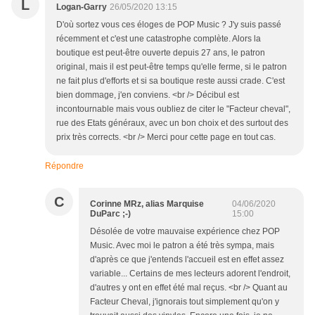
L
Logan-Garry
26/05/2020 13:15
D'où sortez vous ces éloges de POP Music ? J'y suis passé
récemment et c'est une catastrophe complète. Alors la
boutique est peut-être ouverte depuis 27 ans, le patron
original, mais il est peut-être temps qu'elle ferme, si le patron
ne fait plus d'efforts et si sa boutique reste aussi crade. C'est
bien dommage, j'en conviens. <br /> Décibul est
incontournable mais vous oubliez de citer le "Facteur cheval",
rue des Etats généraux, avec un bon choix et des surtout des
prix très corrects. <br /> Merci pour cette page en tout cas.
Répondre
C
Corinne MRz, alias Marquise
04/06/2020
DuParc ;-)
15:00
Désolée de votre mauvaise expérience chez POP
Music. Avec moi le patron a été très sympa, mais
d'après ce que j'entends l'accueil est en effet assez
variable... Certains de mes lecteurs adorent l'endroit,
d'autres y ont en effet été mal reçus. <br /> Quant au
Facteur Cheval, j'ignorais tout simplement qu'on y