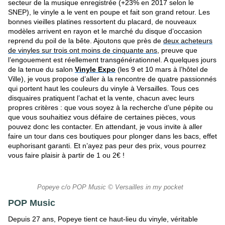
secteur de la musique enregistrée (+23% en 2017 selon le
SNEP), le vinyle a le vent en poupe et fait son grand retour. Les
bonnes vieilles platines ressortent du placard, de nouveaux
modèles arrivent en rayon et le marché du disque d’occasion
reprend du poil de la bête. Ajoutons que près de
deux acheteurs
de vinyles sur trois ont moins de cinquante ans
, preuve que
l’engouement est réellement transgénérationnel. A quelques jours
de la tenue du salon
Vinyle Expo
(les 9 et 10 mars à l’hôtel de
Ville), je vous propose d’aller à la rencontre de quatre passionnés
qui portent haut les couleurs du vinyle à Versailles. Tous ces
disquaires pratiquent l’achat et la vente, chacun avec leurs
propres critères : que vous soyez à la recherche d’une pépite ou
que vous souhaitiez vous défaire de certaines pièces, vous
pouvez donc les contacter. En attendant, je vous invite à aller
faire un tour dans ces boutiques pour plonger dans les bacs, effet
euphorisant garanti. Et n’ayez pas peur des prix, vous pourrez
vous faire plaisir à partir de 1 ou 2€ !
Popeye c/o POP Music © Versailles in my pocket
POP Music
Depuis 27 ans, Popeye tient ce haut-lieu du vinyle, véritable