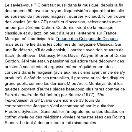
Le saviez-vous ? Gibert fait aussi dans la musique, depuis la fin
des années 90, avec un rayon disques/vidéo aujourd’hui installé
au sous-sol du nouveau magasin, quartier Richaud. Ici on trouve
des vinyles (et des CD) neufs et d’occasion, sélectionnés avec
amour par Jérémie Cahen. Ce dernier vient de la musique
classique et du jazz, on peut d’ailleurs l’entendre sur France
Musique où il participe à la
Tribune des Critiques de Disques
,
mais aussi le lire dans les colonnes du magazine Classica. Sur
une île déserte, s’il devait choisir, il partirait avec des œuvres de
Bach, Beethoven, Debussy, Miles Davis, Wayne Shorter et Dexter
Gordon. Jérémie est un passionné qui adore faire découvrir des
artistes à ses clients et organise même régulièrement des
concerts dans le magasin (avis aux musiciens ayant envie de s’y
produire). A côté de ses trouvailles, il propose aussi des disques
grand public comme les derniers M ou Arctic Monkeys, dont les
galettes jouxtent d’autres pièces beaucoup plus rares comme ce
Pierrot Lunaire
de Schönberg par Boulez (1977),
The
individualism of Gil Evans
ou encore ce 33 tours du
contrebassiste Jacques Vidal accompagné par le guitariste
Frédéric Sylvestre. Sans oublier l’intégrale mono des Beatles en
coffret vinyle ou des rééditions vinyles remasterisées des Rolling
Stones. Le tout à des prix tout à fait raisonnables.