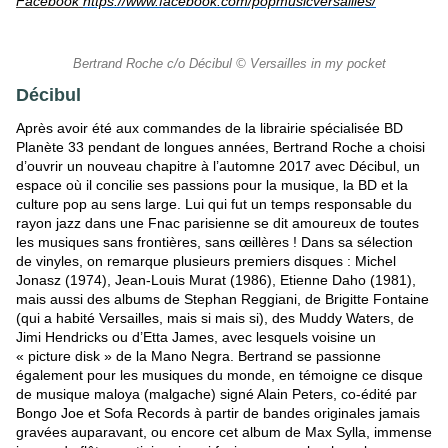
Facebook
https://www.facebook.com/popmusicversailles/
Bertrand Roche c/o Décibul © Versailles in my pocket
Décibul
Après avoir été aux commandes de la librairie spécialisée BD
Planète 33 pendant de longues années, Bertrand Roche a choisi
d’ouvrir un nouveau chapitre à l’automne 2017 avec Décibul, un
espace où il concilie ses passions pour la musique, la BD et la
culture pop au sens large. Lui qui fut un temps responsable du
rayon jazz dans une Fnac parisienne se dit amoureux de toutes
les musiques sans frontières, sans œillères ! Dans sa sélection
de vinyles, on remarque plusieurs premiers disques : Michel
Jonasz (1974), Jean-Louis Murat (1986), Etienne Daho (1981),
mais aussi des albums de Stephan Reggiani, de Brigitte Fontaine
(qui a habité Versailles, mais si mais si), des Muddy Waters, de
Jimi Hendricks ou d’Etta James, avec lesquels voisine un
« picture disk » de la Mano Negra. Bertrand se passionne
également pour les musiques du monde, en témoigne ce disque
de musique maloya (malgache) signé Alain Peters, co-édité par
Bongo Joe et Sofa Records à partir de bandes originales jamais
gravées auparavant, ou encore cet album de Max Sylla, immense