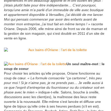
expériences m’ont beaucoup apporté et m’ont ouvert les yeux :
j’étais plutôt faite pour être indépendante… C’est pourquoi,
lorsqu’une amie m’a parlé d’un immeuble de ville avec boutique
et appartement disponible à Versailles, j’ai décidé de me lancer.
Moi qui pensais commencer par avoir des enfants avant de
monter mon entreprise, j’ai tout fait en même temps !
» raconte
Oriane. Depuis 2006, elle mène ainsi de front sa vie de maman et
la gestion de son magasin, qui s’est doublé en 2011 d’un site de
vente en ligne.
Un seul maître-mot : le
coup de coeur
Pour choisir les articles qu’elle propose, Oriane fonctionne au
coup de cœur.
« La formule consacrée ‘’ça cartonne’’, très peu
pour moi ! Si je n’aime pas, je ne prends pas… Je veille aussi à
ce que l’esprit d’entreprise du fournisseur ou du créateur soit en
phase avec le mien
» indique-t-elle. Salons, bouche à oreille,
discussions avec les client(es), la maîtresse des lieux reste
ouverte à la nouveauté. Elle-même s’est lancée et diffuse une
ligne de bijoux qu’elle crée à ses heures perdues (s’il en est).