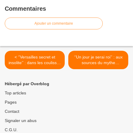
Commentaires
Ajouter un commentaire
< ‘’Versailles secret et
‘’Un jour je serai roi’’ : aux
insolite’’ : dans les coulisses
sources du mythe
de l'Histoire
versaillais >
Hébergé par Overblog
Top articles
Pages
Contact
Signaler un abus
C.G.U.