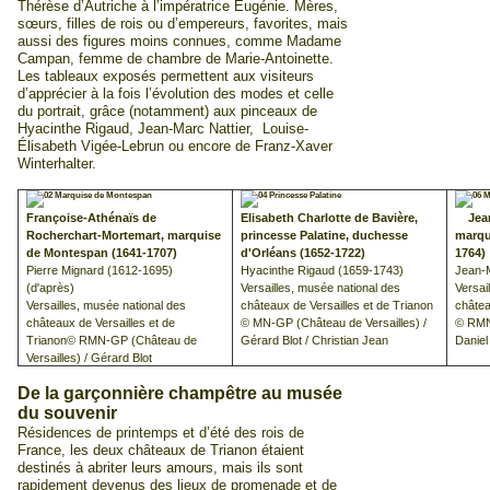
Thérèse d’Autriche à l’impératrice Eugénie. Mères,
sœurs, filles de rois ou d’empereurs, favorites, mais
aussi des figures moins connues, comme Madame
Campan, femme de chambre de Marie-Antoinette.
Les tableaux exposés permettent aux visiteurs
d’apprécier à la fois l’évolution des modes et celle
du portrait, grâce (notamment) aux pinceaux de
Hyacinthe Rigaud, Jean-Marc Nattier, Louise-
Élisabeth Vigée-Lebrun ou encore de Franz-Xaver
Winterhalter.
Françoise-Athénaïs de
Elisabeth Charlotte de Bavière,
Jea
Rocherchart-Mortemart, marquise
princesse Palatine, duchesse
marqu
de Montespan (1641-1707)
d'Orléans (1652-1722)
1764)
Pierre Mignard (1612
‐
1695)
Hyacinthe Rigaud (1659
‐
1743)
Jean
‐
(d'après)
Versailles, musée national des
Versai
Versailles, musée national des
châteaux de Versailles et de Trianon
châtea
châteaux de Versailles et de
© MN
‐
GP (Château de Versailles) /
© RM
Trianon© RMN
‐
GP (Château de
Gérard Blot / Christian Jean
Daniel
Versailles) / Gérard Blot
De la garçonnière champêtre au musée
du souvenir
Résidences de printemps et d’été des rois de
France
, les deux châteaux de Trianon étaient
destinés à abriter leurs amours, mais ils sont
rapidement devenus des lieux de promenade et de