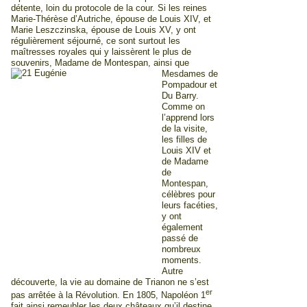
détente, loin du protocole de la cour. Si les reines
Marie-Thérèse d’Autriche, épouse de Louis XIV, et
Marie Leszczinska, épouse de Louis XV, y ont
régulièrement séjourné, ce sont surtout les
maîtresses royales qui y laissèrent le plus de
souvenirs, Madame de Montespan,
ainsi que
Mesdames de
Pompadour et
Du Barry.
Comme on
l’apprend lors
de la visite,
les filles de
Louis XIV et
de Madame
de
Montespan,
célèbres pour
leurs facéties,
y ont
également
passé de
nombreux
moments.
Autre
découverte, la vie au domaine de Trianon ne s’est
er
pas arrêtée à la Révolution. En 1805, Napoléon 1
fait ainsi remeubler les deux châteaux qu’il destine