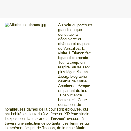
Au sein du parcours
grandiose que
constitue la
découverte du
château et du parc
de Versailles, la
visite à Trianon fait
figure d’escapade.
Tout à coup, on
respire, on se sent
plus léger. Stefan
Zweig, biographe
célébré de Marie-
Antoinette, évoque
en parlant du lieu
‘’l’insouciance
heureuse’’. Cette
sensation, de
nombreuses dames de la cour l’ont éprouvée, qui
ont habité les lieux du XVIIème au XIXème siècle.
L’exposition ‘’
Les dames de Trianon
’’ évoque, à
travers une sélection de portraits, ces femmes qui
incarnèrent l’esprit de Trianon, de la reine Marie-