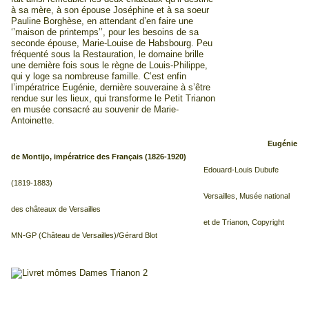
à sa mère, à son épouse Joséphine et à sa soeur
Pauline Borghèse, en attendant d’en faire une
‘’maison de printemps’’, pour les besoins de sa
seconde épouse, Marie-Louise de Habsbourg. Peu
fréquenté sous la Restauration, le domaine brille
une dernière fois sous le règne de Louis-Philippe,
qui y loge sa nombreuse famille. C’est enfin
l’impératrice Eugénie, dernière souveraine à s’être
rendue sur les lieux, qui transforme le Petit Trianon
en musée consacré au souvenir de Marie-
Antoinette.
Eugénie
de Montijo, impératrice des Français (1826-1920)
Edouard-Louis Dubufe
(1819-1883)
Versailles, Musée national
des châteaux de Versailles
et de Trianon, Copyright
MN-GP (Château de Versailles)/Gérard Blot