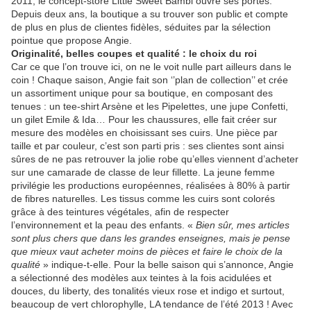
2011, le concept-store Little Sweet Bambi ouvre ses portes.
Depuis deux ans, la boutique a su trouver son public et compte
de plus en plus de clientes fidèles, séduites par la sélection
pointue que propose Angie.
Originalité, belles coupes et qualité : le choix du roi
Car ce que l’on trouve ici, on ne le voit nulle part ailleurs dans le
coin ! Chaque saison, Angie fait son ‘’plan de collection’’ et crée
un assortiment unique pour sa boutique, en composant des
tenues : un tee-shirt Arsène et les Pipelettes, une jupe Confetti,
un gilet Emile & Ida… Pour les chaussures, elle fait créer sur
mesure des modèles en choisissant ses cuirs. Une pièce par
taille et par couleur, c’est son parti pris : ses clientes sont ainsi
sûres de ne pas retrouver la jolie robe qu’elles viennent d’acheter
sur une camarade de classe de leur fillette. La jeune femme
privilégie les productions européennes, réalisées à 80% à partir
de fibres naturelles. Les tissus comme les cuirs sont colorés
grâce à des teintures végétales, afin de respecter
l’environnement et la peau des enfants. «
Bien sûr, mes articles
sont plus chers que dans les grandes enseignes, mais je pense
que mieux vaut acheter moins de pièces et faire le choix de la
qualité
» indique-t-elle. Pour la belle saison qui s’annonce, Angie
a sélectionné des modèles aux teintes à la fois acidulées et
douces, du liberty, des tonalités vieux rose et indigo et surtout,
beaucoup de vert chlorophylle, LA tendance de l’été 2013 ! Avec