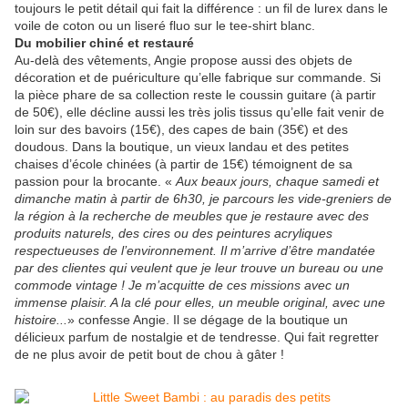
toujours le petit détail qui fait la différence : un fil de lurex dans le
voile de coton ou un liseré fluo sur le tee-shirt blanc.
Du mobilier chiné et restauré
Au-delà des vêtements, Angie propose aussi des objets de
décoration et de puériculture qu’elle fabrique sur commande. Si
la pièce phare de sa collection reste le coussin guitare (à partir
de 50€), elle décline aussi les très jolis tissus qu’elle fait venir de
loin sur des bavoirs (15€), des capes de bain (35€) et des
doudous. Dans la boutique, un vieux landau et des petites
chaises d’école chinées (à partir de 15€) témoignent de sa
passion pour la brocante. «
Aux beaux jours, chaque samedi et
dimanche matin à partir de 6h30, je parcours les vide-greniers de
la région à la recherche de meubles que je restaure avec des
produits naturels, des cires ou des peintures acryliques
respectueuses de l’environnement. Il m’arrive d’être mandatée
par des clientes qui veulent que je leur trouve un bureau ou une
commode vintage ! Je m’acquitte de ces missions avec un
immense plaisir. A la clé pour elles, un meuble original, avec une
histoire...
» confesse Angie. Il se dégage de la boutique un
délicieux parfum de nostalgie et de tendresse. Qui fait regretter
de ne plus avoir de petit bout de chou à gâter !