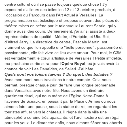
centre culturel où il se passe toujours quelque chose ! J’y
exposerai d’ailleurs des toiles les 12 et 13 octobre prochain, à
l’occasion du Parcours dans l’Art Actuel à Versailles. La
programmation est éclectique et propose souvent des pièces de
théâtre mises en scène par le talentueux Laurent Searle, qui y
donne aussi des cours. Dernièrement, j’ai ainsi assisté à deux
représentations de qualité : Médée, d’Euripide, et Ubu Roi,
d’Alfred Jarry. La directrice du centre, Pascale Martin, est
vraiment ce que l’on appelle une ‘’belle personne’’ : passionnée et
passionnante, elle fait vivre ce lieu avec amour. Pour moi, le C3M
est véritablement le cœur artistique de Versailles ! Petite infidélité,
ma prochaine sortie sera pour l’
Opéra Royal
, où je vais avoir la
chance de voir Les Danaïdes, de Salieri. J’ai hâte !
Quels sont vos loisirs favoris ? Du sport, des balades ?
Avec mon mari, nous travaillons à notre compte. Cela nous
permet, presque chaque jour, de faire une longue promenade
dans Versailles avec notre fille. Nous avons un itinéraire
quasiment rituel, qui nous mène de l’Eglise Notre-Dame à
l’avenue de Sceaux, en passant par la Place d’Armes où nous
aimons faire une pause, sous la statue du roi, en regardant les
touristes affluer vers le château. Il règne dans la ville une
atmosphère sereine très apaisante, et l’architecture est un régal
pour les yeux. Le dimanche enfin, nous aimons flâner aux abords