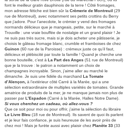
font le meilleur gratin dauphinois de la terre ! Côté fromages,
mon adresse fétiche est bien sûr la
Crèmerie de Montreuil
(29
rue de Montreuil), avec notamment ses petits crottins du Berry
que j’adore. Pour l’anecdote, le crémier y vend des fromages
normands délicieux que je mangeais, petite, sur le marché à
Trouville : une vraie bouffée de nostalgie et un grand plaisir ! Je
ne suis pas très sucre, mais si je dois acheter une pâtisserie, je
choisis le gâteau fromage blanc, crumble et framboises de chez
Guinon
(60 rue de la Paroisse) : crémeux juste ce qu’il faut,
délicieux et plébiscité par toute la famille ! Quand je cherche une
bonne bouteille, c’est à
La Part des Anges
(51 rue de Montreuil)
que je la trouve : le patron a notamment un choix de
champagnes incroyable. Sinon, j’aime aller au marché le
dimanche. Je suis une fidèle du marchand
La Tomate
d’Alençon,
à l’extérieur côté Carré à la Marée, qui a une
sélection extraordinaire de multiples variétés de tomates. Grande
amatrice de produits de la mer, je ne manque jamais non plus de
passer par
L’Espadon
(Carré à la Marée, Halles Notre Dame).
Si vous cherchez un cadeau, où allez-vous ?
Que ce soit pour moi ou pour offrir, j’aime la sélection du libraire
Le Livre Bleu
(18 rue de Montreuil). Ils savent de quoi ils parlent
et je leur fais confiance, je suis heureuse de les avoir près de
chez moi ! Mais je furète aussi avec plaisir chez
Planète 33
(33