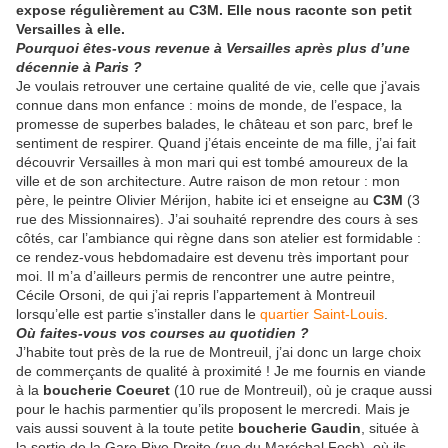
expose régulièrement au C3M. Elle nous raconte son petit
Versailles à elle.
Pourquoi êtes-vous revenue à Versailles après plus d’une
décennie à Paris ?
Je voulais retrouver une certaine qualité de vie, celle que j’avais
connue dans mon enfance : moins de monde, de l’espace, la
promesse de superbes balades, le château et son parc, bref le
sentiment de respirer. Quand j’étais enceinte de ma fille, j’ai fait
découvrir Versailles à mon mari qui est tombé amoureux de la
ville et de son architecture. Autre raison de mon retour : mon
père, le peintre Olivier Mérijon, habite ici et enseigne au
C3M
(3
rue des Missionnaires). J’ai souhaité reprendre des cours à ses
côtés, car l’ambiance qui règne dans son atelier est formidable :
ce rendez-vous hebdomadaire est devenu très important pour
moi. Il m’a d’ailleurs permis de rencontrer une autre peintre,
Cécile Orsoni, de qui j’ai repris l’appartement à Montreuil
lorsqu’elle est partie s’installer dans le
quartier Saint-Louis
.
Où fait
es-vous vos courses au quotidien ?
J’habite tout près de la rue de Montreuil, j’ai donc un large choix
de commerçants de qualité à proximité ! Je me fournis en viande
à la
boucherie Coeuret
(10 rue de Montreuil), où je craque aussi
pour le hachis parmentier qu’ils proposent le mercredi. Mais je
vais aussi souvent à la toute petite
boucherie Gaudin
, située à
la sortie de la Gare Rive Droite (rue du Maréchal Foch), où ils