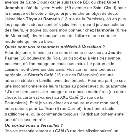
avenue de Saint-Cloud) car je suis fan de BD, ou chez
Gibert
Joseph
à côté du Lycée Hoche (69 avenue de Saint-Cloud) pour
la musique et le côté vintage. Si je cherche un objet de déco,
j’aime bien
Thym et Romarin
(13 rue de la Paroisse), où en plus
les paquets cadeaux sont très jolis. Enfin, quand je veux acheter
des fleurs, je trouve toujours mon bonheur chez
Harmonie
(8 rue
de Montreuil) : leurs bouquets ont de l’allure et une certaine
modernité qui me va bien.
Quels sont vos restaurants préférés à Versailles ?
Pour déjeuner, le midi, je me sens comme chez moi au
Jeu de
Paume
(10 boulevard du Roi), un bistro-bar à vins très sympa,
pas cher, où l’on mange un couscous extra. Le patron et le
cuisinier sont devenus des amis. Plus connu mais tout aussi
agréable, le
Sister’s Café
(15 rue des Réservoirs) est une
adresse idéale en famille, avec des enfants. Pour ma part, je suis
une inconditionnelle de leurs fajitas au poulet avec du guacamole
! J’aime bien aussi aller manger des moules marinières (ou autre
chose, la carte est variée) au
XXL Café
(15 rue de la
Pourvoierie). Et si je veux dîner en amoureux avec mon mari,
nous optons pour
La Tour
(6 rue Carnot), très bonne table
traditionnelle, où je commande toujours ‘’l’artichaut bohémienne’’,
une délicieuse entrée.
Où sortez-vous à Versailles ?
Je vais essentiellement au
C3M
(3 rue des Missionnaires) un