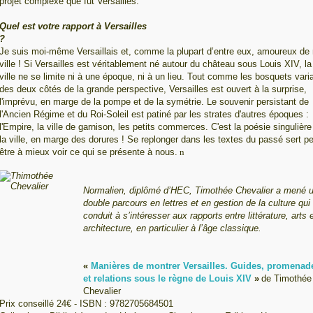
projet complexe que fut Versailles.
Quel est votre rapport à Versailles
?
Je suis moi-même Versaillais et, comme la plupart d’entre eux, amoureux de
ville ! Si Versailles est véritablement né autour du château sous Louis XIV, la
ville ne se limite ni à une époque, ni à un lieu. Tout comme les bosquets vari
des deux côtés de la grande perspective, Versailles est ouvert à la surprise,
l'imprévu, en marge de la pompe et de la symétrie. Le souvenir persistant de
l'Ancien Régime et du Roi-Soleil est patiné par les strates d'autres époques :
l'Empire, la ville de garnison, les petits commerces. C'est la poésie singulière
la ville, en marge des dorures ! Se replonger dans les textes du passé sert pe
être à mieux voir ce qui se présente à nous.
n
Normalien, diplômé d’HEC, Timothée Chevalier a mené 
double parcours en lettres et en gestion de la culture qui 
conduit à s’intéresser aux rapports
entre littérature, arts 
architecture, en particulier à l’âge classique.
«
Manières de montrer Versailles. Guides, promenad
et relations sous le règne de Louis XIV
»
de Timothée
Chevalier
Prix conseillé 24€ - ISBN :
9782705684501