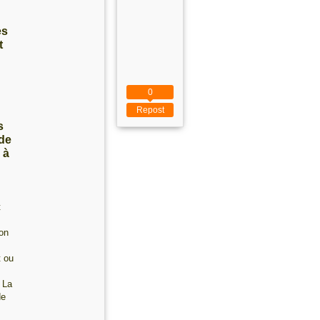
es
t
0
Repost
s
 de
 à
t
son
t ou
 La
de