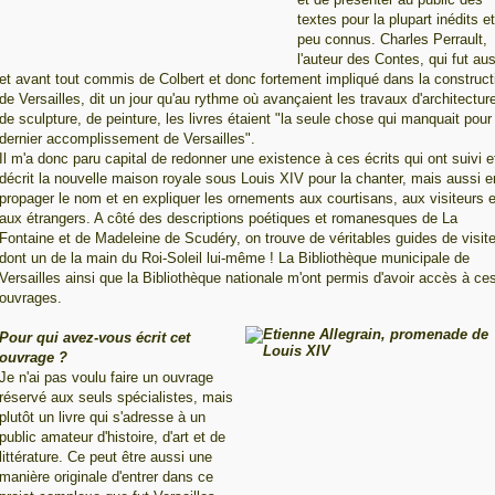
textes pour la plupart inédits et
peu connus. Charles Perrault,
l'auteur des Contes, qui fut aus
et avant tout commis de Colbert et donc fortement impliqué dans la construct
de Versailles, dit un jour qu'au rythme où avançaient les travaux d'architectur
de sculpture, de peinture, les livres étaient "la seule chose qui manquait pour 
dernier accomplissement de Versailles".
Il m'a donc paru capital de redonner une existence à ces écrits qui ont suivi e
décrit la nouvelle maison royale sous Louis XIV pour la chanter, mais aussi e
propager le nom et en expliquer les ornements aux courtisans, aux visiteurs e
aux étrangers. A côté des descriptions poétiques et romanesques de La
Fontaine et de Madeleine de Scudéry, on trouve de véritables guides de visite
dont un de la main du Roi-Soleil lui-même ! La Bibliothèque municipale de
Versailles ainsi que la Bibliothèque nationale m'ont permis d'avoir accès à ce
ouvrages.
Pour qui avez-vous écrit cet
ouvrage ?
Je n'ai pas voulu faire un ouvrage
réservé aux seuls spécialistes, mais
plutôt un livre qui s'adresse à un
public amateur d'histoire, d'art et de
littérature. Ce peut être aussi une
manière originale d'entrer dans ce