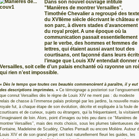
Dans son nouvel ouvrage intitulé
"Manières de montrer Versailles’’,
Timothée Chevalier a regroupé des text
du XVIIème siècle décrivant le château e
son parc, à divers stades d’avancement
du royal projet. A une époque où la
communication passait essentiellement
par le verbe, des hommes et femmes de
lettres, qui étaient aussi avant tout des
courtisans, ont façonné dans leurs écrit
l’image que Louis XIV entendait donner
Versailles, soit celle d’un palais enchanté où rayonne un roi
qui rien n’est impossible.
«
Dès le temps que toutes ces beautés commencèrent à paraître, il y eut
des descriptions imprimées.
»
Ce témoignage a posteriori sur l’engouemen
que connut Versailles dès le règne de Louis XIV ne ment pas : du modeste
relais de chasse à l’immense palais prolongé par les jardins, la nouvelle mai
royale fut, à chaque étape de son évolution, décrite et expliquée à la foule de
courtisans et de curieux, sujets ou étrangers, qui la fréquentaient, la visitaien
l’imaginaient de loin. Alors, point d’images ou très peu dans ce ‘’Manières de
montrer Versailles’’, mais des mots choisis, sous les plumes talentueuses de
Fontaine, Madeleine de Scudéry, Charles Perrault ou encore Molière. Autour 
Louis XIV et de son grand projet ont tout naturellement fleuri les guides, les