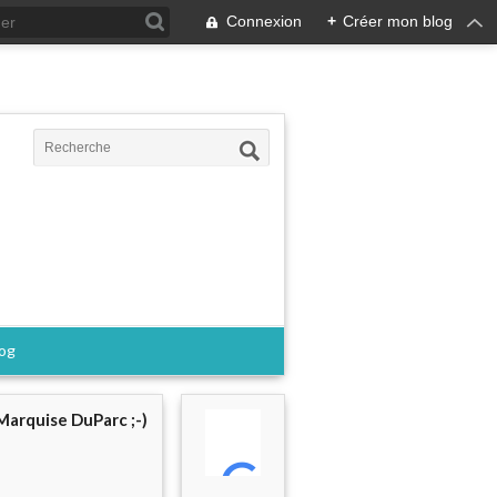
Connexion
+
Créer mon blog
log
Marquise DuParc ;-)