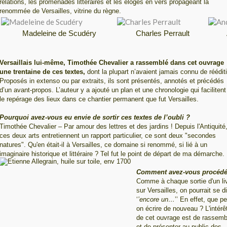
relations, les promenades littéraires et les éloges en vers propageant la
renommée de Versailles, vitrine du règne.
Madeleine de Scudéry
Charles Perrault
Versaillais lui-même, Timothée Chevalier a rassemblé dans cet ouvrage
une trentaine de ces textes,
dont la plupart n’avaient jamais connu de réédit
Proposés in extenso ou par extraits, ils sont présentés, annotés et précédés
d’un avant-propos. L’auteur y a ajouté un plan et une chronologie qui facilitent
le repérage des lieux dans ce chantier permanent que fut Versailles.
Pourquoi avez-vous eu envie de sortir ces textes de l’oubli ?
Timothée Chevalier – Par amour des lettres et des jardins ! Depuis l'Antiquité
ces deux arts entretiennent un rapport particulier, ce sont deux "secondes
natures". Qu'en était-il à Versailles, ce domaine si renommé, si lié à un
imaginaire historique et littéraire ? Tel fut le point de départ de ma démarche.
Comment avez-vous procédé
Comme à chaque sortie d'un li
sur Versailles, on pourrait se di
‘
’encore un…
’’ En effet, que pe
on écrire de nouveau ? L'intérê
de cet ouvrage est de rassemb
et de présenter au public des