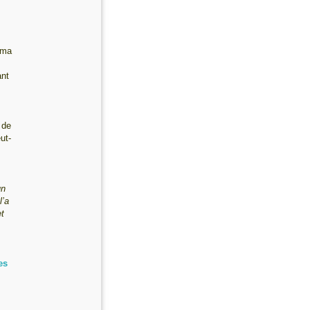
 ma
ant
 de
ut-
un
l’a
et
es