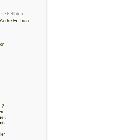
André Félibien
ion.
,
 ?
vre
re :
ut-
t
ler