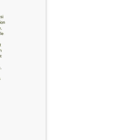
si
ion
e,
le
t
n
t
,
s