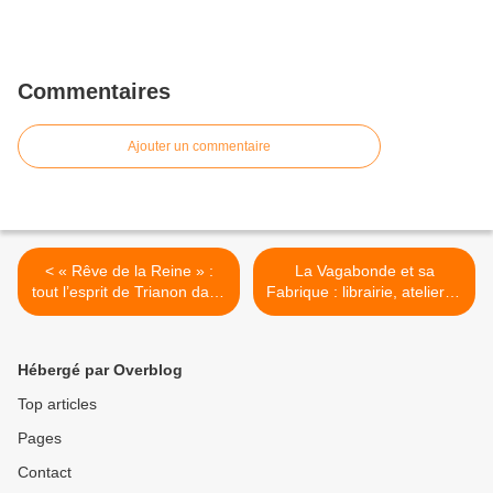
Commentaires
Ajouter un commentaire
< « Rêve de la Reine » :
La Vagabonde et sa
tout l’esprit de Trianon dans
Fabrique : librairie, atelier et
un flacon
galerie au coeur du quartier
Saint-Louis >
Hébergé par Overblog
Top articles
Pages
Contact