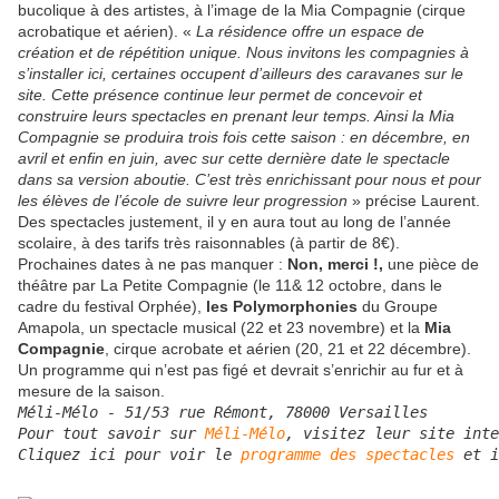
bucolique à des artistes, à l’image de la Mia Compagnie (cirque
acrobatique et aérien). «
La résidence offre un espace de
création et de répétition unique. Nous invitons les compagnies à
s’installer ici, certaines occupent d’ailleurs des caravanes sur le
site. Cette présence continue leur permet de concevoir et
construire leurs spectacles en prenant leur temps. Ainsi la Mia
Compagnie se produira trois fois cette saison : en décembre, en
avril et enfin en juin, avec sur cette dernière date le spectacle
dans sa version aboutie. C’est très enrichissant pour nous et pour
les élèves de l’école de suivre leur progression
» précise Laurent.
Des spectacles justement, il y en aura tout au long de l’année
scolaire, à des tarifs très raisonnables (à partir de 8€).
Prochaines dates à ne pas manquer :
Non, merci !,
une pièce de
théâtre par La Petite Compagnie (le 11& 12 octobre, dans le
cadre du festival Orphée),
les Polymorphonies
du Groupe
Amapola, un spectacle musical (22 et 23 novembre) et la
Mia
Compagnie
, cirque acrobate et aérien (20, 21 et 22 décembre).
Un programme qui n’est pas figé et devrait s’enrichir au fur et à
mesure de la saison.
Méli-Mélo - 51/53 rue Rémont, 78000 Versailles
Pour tout savoir sur 
Méli-Mélo
, visitez leur site inte
Cliquez ici pour voir le 
programme des spectacles
 et i