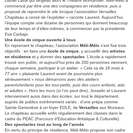
Daniel Laval qui dirigeait alors le Théâtre Montansier. Méli-Mélo a
commencé par être une des compagnies en résidence, puis a
proposé de reprendre le site lorsque l’association Versailles
Chapiteau a cessé de l’exploiter
» raconte Laurent. Aujourd’hui,
l’équipe compte une dizaine de personnes qui donnent beaucoup
de leur temps et d’elles-mêmes, à commencer par la présidente
Eva Carbajo.
Une école de cirque ouverte à tous
En reprenant le chapiteau, l’association
Méli-Mélo
s’est fixé trois
objectifs : en faire une
école de cirque
, y accueillir des
artistes
en résidence
et y donner des
spectacles
. L’école a rapidement
trouvé son public, et aujourd’hui près de 200 personnes viennent,
chaque semaine, participer à un atelier. «
Cela va de 18 mois à
77 ans
» plaisante Laurent avant de poursuivre plus
sérieusement «
nous démarrons avec des ateliers
parents/enfants pour les tout-petits, puis des cours enfants, ado
et adultes
». Hors les murs (si l’on peut dire), Josselin et Laurent
interviennent aussi dans des écoles, sur tout le département,
auprès de publics extrêmement variés : d’une prépa comme
Sainte-Geneviève à un foyer EOLE, de
Versailles
aux Mureaux.
Le chapiteau accueille enfin régulièrement des classes dans le
cadre du PEAC (Parcours d’Education Artistique & Culturelle).
Des spectacles tout au long de l’année
En vertu du principe de résidence, Méli-Mélo propose son cadre