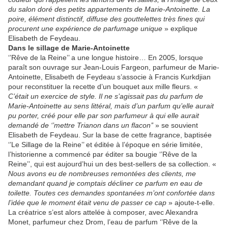
du salon doré des petits appartements de Marie-Antoinette. La
poire, élément distinctif, diffuse des gouttelettes très fines qui
procurent une expérience de parfumage unique
» explique
Elisabeth de Feydeau.
Dans le sillage de Marie-Antoinette
‘’Rêve de la Reine’’ a une longue histoire… En 2005, lorsque
paraît son ouvrage sur Jean-Louis Fargeon, parfumeur de Marie-
Antoinette, Elisabeth de Feydeau s’associe à Francis Kurkdjian
pour reconstituer la recette d’un bouquet aux mille fleurs. «
C’était un exercice de style. Il ne s’agissait pas du parfum de
Marie-Antoinette au sens littéral, mais d’un parfum qu’elle aurait
pu porter, créé pour elle par son parfumeur à qui elle aurait
demandé de ‘’mettre Trianon dans un flacon’’
» se souvient
Elisabeth de Feydeau. Sur la base de cette fragrance, baptisée
‘’Le Sillage de la Reine’’ et éditée à l’époque en série limitée,
l’historienne a commencé par éditer sa bougie ‘’Rêve de la
Reine’’, qui est aujourd’hui un des best-sellers de sa collection. «
Nous avons eu de nombreuses remontées des clients, me
demandant quand je comptais décliner ce parfum en eau de
toilette. Toutes ces demandes spontanées m’ont confortée dans
l’idée que le moment était venu de passer ce cap
» ajoute-t-elle.
La créatrice s’est alors attelée à composer, avec Alexandra
Monet, parfumeur chez Drom, l’eau de parfum ‘’Rêve de la