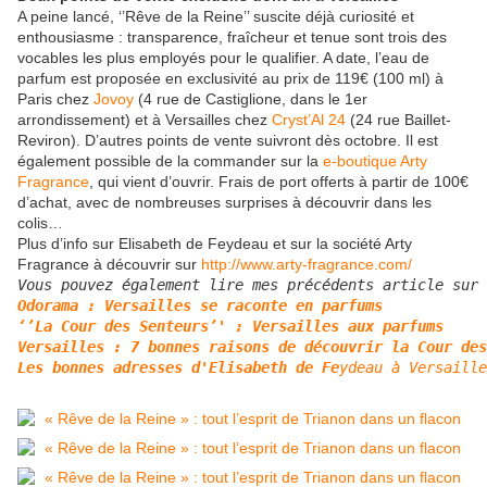
A peine lancé, ‘’Rêve de la Reine’’ suscite déjà curiosité et
enthousiasme : transparence, fraîcheur et tenue sont trois des
vocables les plus employés pour le qualifier. A date, l’eau de
parfum est proposée en exclusivité au prix de 119€ (100 ml) à
Paris chez
Jovoy
(4 rue de Castiglione, dans le 1er
arrondissement) et à Versailles chez
Cryst’Al 24
(24 rue Baillet-
Reviron). D’autres points de vente suivront dès octobre. Il est
également possible de la commander sur la
e-boutique Arty
Fragrance
, qui vient d’ouvrir. Frais de port offerts à partir de 100€
d’achat, avec de nombreuses surprises à découvrir dans les
colis…
Plus d’info sur Elisabeth de Feydeau et sur la société Arty
Fragrance à découvrir sur
http://www.arty-fragrance.com/
Vous pouvez également lire mes précédents article sur 
Odorama : Versailles se raconte en parfums
‘’La Cour des Senteurs’' : Versailles aux parfums
Versailles : 7 bonnes raisons de découvrir la Cour des
Les bonnes adresses d'Elisabeth de Fe
yde
au 
à V
ers
ail
le