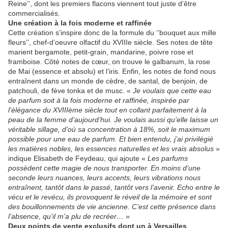
Reine’’, dont les premiers flacons viennent tout juste d’être
commercialisés.
Une création à la fois moderne et raffinée
Cette création s’inspire donc de la formule du ‘’bouquet aux mille
fleurs’’, chef-d’oeuvre olfactif du XVIIIe siècle. Ses notes de tête
marient bergamote, petit-grain, mandarine, poivre rose et
framboise. Côté notes de cœur, on trouve le galbanum, la rose
de Mai (essence et absolu) et l’iris. Enfin, les notes de fond nous
entraînent dans un monde de cèdre, de santal, de benjoin, de
patchouli, de fève tonka et de musc. «
Je voulais que cette eau
de parfum soit à la fois moderne et raffinée, inspirée par
l’élégance du XVIIIème siècle tout en collant parfaitement à la
peau de la femme d’aujourd’hui. Je voulais aussi qu’elle laisse un
véritable sillage, d’où sa concentration à 18%, soit le maximum
possible pour une eau de parfum. Et bien entendu, j’ai privilégié
les matières nobles, les essences naturelles et les vrais absolus
»
indique Elisabeth de Feydeau, qui ajoute «
Les parfums
possèdent cette magie de nous transporter. En moins d’une
seconde leurs nuances, leurs accents, leurs vibrations nous
entraînent, tantôt dans le passé, tantôt vers l’avenir. Echo entre le
vécu et le revécu, ils provoquent le réveil de la mémoire et sont
des bouillonnements de vie ancienne. C’est cette présence dans
l’absence, qu’il m’a plu de recréer…
»
Deux points de vente exclusifs dont un à Versailles