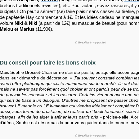
bretons traditionnels revisités), etc. Pour autant, soyez rassurés, il y
budgets ! On peut aisément (se) faire plaisir sans casser sa tirelire, p
de papèterie Hay commencent à 1€. Et les idées cadeau ne manquen
voiture
Niki & Niki
(à partir de 12€) au masque de beauté (pour ho
Malou et Marius
(11,90€).
© Versailles in my pocket
Du conseil pour faire les bons choix
Mais Sophie Brosset-Charrier ne s’arrête pas là, puisqu’elle accompagn
dans leur démarche de décoration. «
J’ai souvent constaté combien le
avec l’offre pléthorique qui existe maintenant sur le marché. Ils ont des
mais ne savent pas forcément quoi choisir et ont parfois peur de se trom
de pouvoir les conseiller et les rassurer. Certains viennent avec une pho
qui sert de base à un dialogue. D’autres me proposent de passer chez 
trouver LE meuble ou LE luminaire qui viendra idéalement compléter l’
aussi, sous forme de prestation, de réaliser un ˝book tendance˝ selon 
charges, afin de les aider à affiner leurs partis pris
» précise-t-elle. Alor
d’idées, Sophie est désormais là pour vous guider dans le monde merv
© Versailles in my pocket