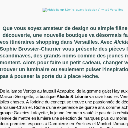
Que vous soyez amateur de design ou simple flâne
découverte, une nouvelle boutique va désormais fai
vos itinéraires shopping dans Versailles. Avec
Alcid
Sophie Brossier-Charrier vous présente des pièces f
scandinaves, des grands noms comme des jeunes 
montent. Alors pour faire un petit cadeau, changer v
trouver un luminaire ou seulement puiser l’inspiratio
pas à pousser la porte du 3 place Hoche.
De la lampe Vertigo au fauteuil Acapulco, de la gomme galet Hay aux 
Maison Georgette, la boutique
Alcide & Léonie
va ravir tous les Ver
jolies choses. A l’origine du concept se trouve une passionnée de dé
Brossier-Charrier. Riche d’une expérience de quinze ans comme ach
groupe Galeries Lafayette, la jeune femme a sauté le pas de la créati
l’envie de mettre en lumière une sélection de marques plus ou moin
deux premiers espaces à Dampierre-en-Yvelines et Monfort-l’Amaury, 