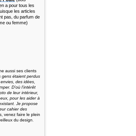
 en a pour tous les
uisque les articles
t pas, du parfum de
mme ou femme)
e aussi ses clients
s gens étaient perdus
 envies, des idées,
per. D’où l’intérêt
to de leur intérieur,
eux, pour les aider à
existant. Je propose
leur cahier des
s, venez faire le plein
eilleux du design.