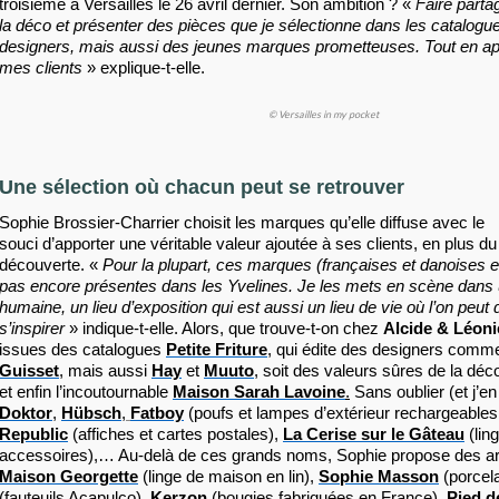
troisième à Versailles le 26 avril dernier. Son ambition ? «
Faire parta
la déco et présenter des pièces que je sélectionne dans les catalogu
designers, mais aussi des jeunes marques prometteuses. Tout en app
mes clients
» explique-t-elle.
© Versailles in my pocket
Une sélection où chacun peut se retrouver
Sophie Brossier-Charrier choisit les marques qu’elle diffuse avec le
souci d’apporter une
véritable valeur ajoutée à ses clients, en plus du 
découverte. «
Pour la plupart, ces marques (françaises et danoises en
pas encore présentes dans les Yvelines. Je les mets en scène dans u
humaine, un lieu d’exposition qui est aussi un lieu de vie où l’on peut 
s’inspirer
» indique-t-elle. Alors, que trouve-t-on chez
Alcide & Léoni
issues des catalogues
Petite Friture
,
qui édite des designers com
Guisset
, mais aussi
Hay
et
Muuto
, soit des valeurs sûres de la déc
et enfin l’incoutournable
Maison Sarah Lavoine
.
Sans oublier (et j’e
Doktor
,
Hübsch
,
Fatboy
(poufs et lampes d’extérieur rechargeabl
Republic
(affiches et cartes postales),
La Cerise sur le Gâteau
(lin
accessoires),… Au-delà de ces grands noms, Sophie propose des ar
Maison Georgette
(linge de maison en lin),
Sophie Masson
(porcel
(fauteuils Acapulco),
Kerzon
(bougies fabriquées en France),
Pied d