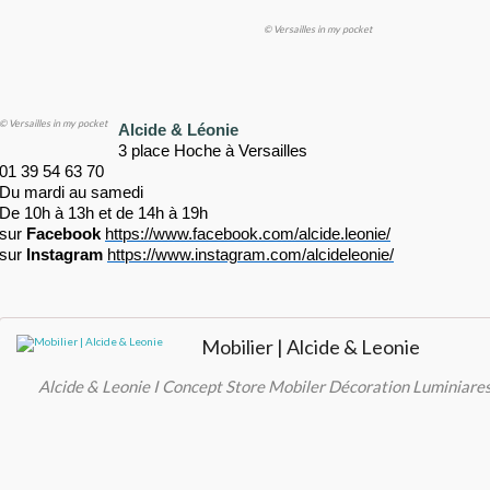
© Versailles in my pocket
© Versailles in my pocket
Alcide & Léonie
3 place Hoche à Versailles
01 39 54 63 70
Du mardi au samedi
De 10h à 13h et de 14h à 19h
sur
Facebook
https://www.facebook.com/alcide.leonie/
sur
Instagram
https://www.instagram.com/alcideleonie/
Mobilier | Alcide & Leonie
Alcide & Leonie I Concept Store Mobiler Décoration Luminiare