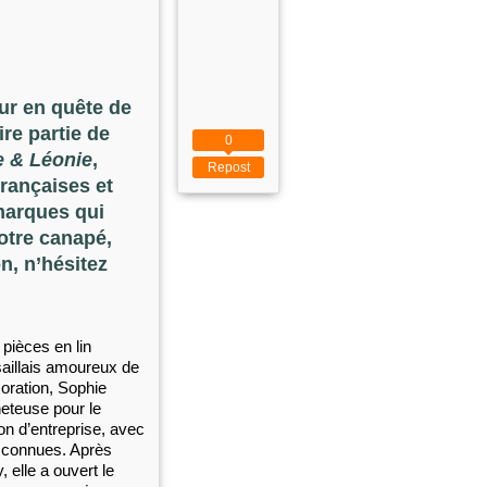
ur en quête de
re partie de
0
e & Léonie
,
Repost
rançaises et
marques qui
otre canapé,
n, n’hésitez
pièces en lin
saillais amoureux de
coration, Sophie
eteuse pour le
on d’entreprise, avec
s connues. Après
elle a ouvert le