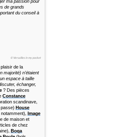
ger ma passion pour
es de grands
ortant du conseil à
© Versailles in my pocket
plaisir de la
 majorité) n’étaient
n espace à taille
discuter, échanger,
e
? Des pièces
me
Constance
oration scandinave,
n passe)
House
es notamment),
Image
ge de maison et
ticles de chez
aine),
Boqa
e Poule
(bols