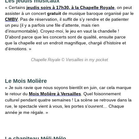
Les jeudis musicaux
« Certains
jeudis soirs à 17h30, à la Chapelle Royale
, on peut
assister à un concert
gratuit
de musique baroque organisé par le
CMBV
. Pas de réservation, il suffit de s’y rendre et de patienter
un peu (il y a parfois une file d’attente, mais rien
d’insurmontable). Croyez-moi, le jeu en vaut la chandelle !
D’abord parce que les concerts sont de qualité, ensuite parce
que la chapelle est un endroit magnifique, chargé d’histoire et
d’émotions. »
Chapelle Royale © Versailles in my pocket
Le Mois Molière
« Je suis ravie que nous soyons bientôt en juin, car cela marque
le retour du
Mois Molière à Versailles
. Quel foisonnement
culturel pendant quatre semaines ! La scène se retrouve dans la
rue, le spectacle vient à vous, les portes s’ouvrent… Chaque
année je me régale. »
Le chapiteau Méli-Mélo