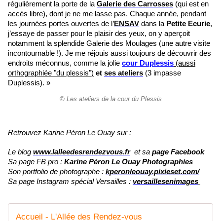
régulièrement la porte de la
Galerie des Carrosses
(qui est en
accès libre), dont je ne me lasse pas. Chaque année, pendant
les journées portes ouvertes de l’
ENSAV
dans la
Petite Ecurie
,
j’essaye de passer pour le plaisir des yeux, on y aperçoit
notamment la splendide Galerie des Moulages (une autre visite
incontournable !). Je me réjouis aussi toujours de découvrir des
endroits méconnus, comme la jolie
cour Duplessis
(aussi
orthographiée "du plessis")
et
ses ateliers
(3 impasse
Duplessis).
»
© Les ateliers de la cour du Plessis
Retrouvez Karine Péron Le Ouay sur :
Le blog
www.lalleedesrendezvous.fr
et s
a
page Facebook
Sa page FB pro :
Karine Péron Le Ouay Photographies
Son portfolio de photographe :
kperonleouay.pixieset.com/
Sa page Instagram spécial Versailles :
versaillesenimages
Accueil - L'Allée des Rendez-vous