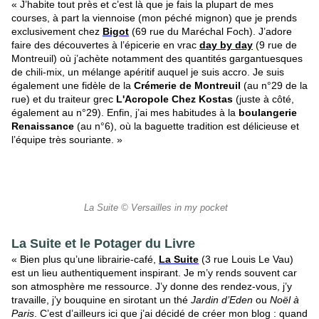
« J’habite tout près et c’est là que je fais la plupart de mes
courses, à part la viennoise (mon péché mignon) que je prends
exclusivement chez
Bigot
(69 rue du Maréchal Foch). J’adore
faire des découvertes à l’épicerie en vrac
day by day
(9 rue de
Montreuil) où j’achète notamment des quantités gargantuesques
de chili-mix, un mélange apéritif auquel je suis accro. Je suis
également une fidèle de la
Crémerie de Montreuil
(au n°29 de la
rue) et du traiteur grec
L'Acropole Chez Kostas
(juste à côté,
également au n°29). Enfin, j’ai mes habitudes à la
boulangerie
Renaissance
(au n°6), où la baguette tradition est délicieuse et
l’équipe très souriante.
»
La Suite © Versailles in my pocket
La Suite et le Potager du Livre
« Bien plus qu’une librairie-café,
La Suite
(3 rue Louis Le Vau)
est un lieu authentiquement inspirant. Je m’y rends souvent car
son atmosphère me ressource. J’y donne des rendez-vous, j’y
travaille, j’y bouquine en sirotant un thé
Jardin d’Eden
ou
Noël à
Paris
. C’est d’ailleurs ici que j’ai décidé de créer mon blog : quand