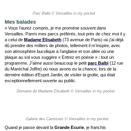
Parc Balbi © Versailles in my pocket
Mes balades
« Vous l’aurez compris, je me promène souvent dans
Versailles. Parmi mes parcs préférés, tout près de chez moi il y
a celui de
Madame Elisabeth
(73 avenue de Paris) où j’ai déjà
dû prendre des milliers de photos, tellement il m’inspire, avec
son atmosphère bucolique à l’anglaise et son allée où une
plaque au sol vous suggère « Entrez en poésie » : tout un
programme. J’aime aussi beaucoup le petit
parc Balbi
(12 rue
du Maréchal Joffre) où nous avons eu la chance, lors de la
dernière édition d’Esprit Jardin, de visiter la grotte, qui était
exceptionnellement ouverte au public.
Domaine de Madame Elisabeth © Versailles in my pocket
Galerie des Carrosses © Versailles in my pocket
Quand je passe devant la
Grande Ecurie
, je franchis