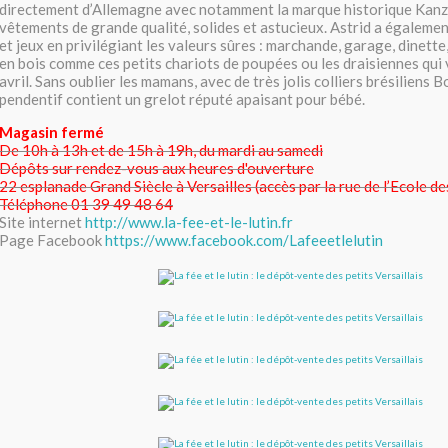
directement d’Allemagne avec notamment la marque historique Kanz,
vêtements de grande qualité, solides et astucieux. Astrid a égalemen
et jeux en privilégiant les valeurs sûres : marchande, garage, dinette
en bois comme ces petits chariots de poupées ou les draisiennes qui 
avril. Sans oublier les mamans, avec de très jolis colliers brésiliens B
pendentif contient un grelot réputé apaisant pour bébé.
Magasin fermé
De 10h à 13h et de 15h à 19h, du mardi au samedi
Dépôts sur rendez-vous aux heures d'ouverture
22 esplanade Grand Siècle à Versailles (accès par la rue de l’Ecole d
Téléphone 01 39 49 48 64
Site internet
http://www.la-fee-et-le-lutin.fr
Page Facebook
https://www.facebook.com/Lafeeetlelutin