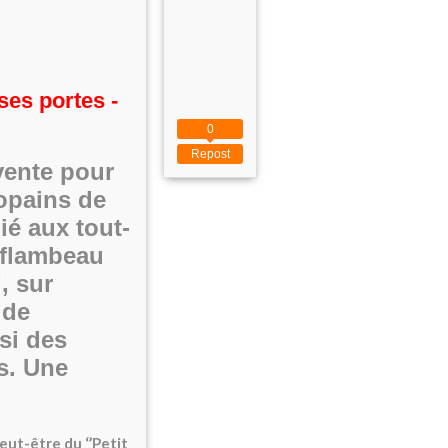
 ses portes -
0
Repost
vente pour
opains de
ié aux tout-
e flambeau
, sur
 de
si des
s. Une
!
ut-être du ‘’Petit