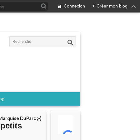
Connexion
+
Créer mon blog
log
Marquise DuParc ;-)
 petits