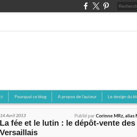
ct
Pourquoi ce blog
A propos de l'auteur
Le design du b
14 Avril 2013
Publié par
Corinne MRz, alias 
La fée et le lutin : le dépôt-vente des
Versaillais