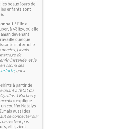
t les beaux jours de
 les enfants sont
ié.
connait !
Elle a
er, à Vélizy, où elle
e maman devenant
travaillé quelque
sistante maternelle
 années, j’avais
démarrage de
nfin installée, et je
ien connu des
harlotte
, qui a
-shirts à partir de
e quant à l’état du
 Cyrillus à Burberry
Lacroix
» explique
t un couffin Natalys
, mais aussi des
 faut se connecter sur
s ne restent pas
fs, elle, vient