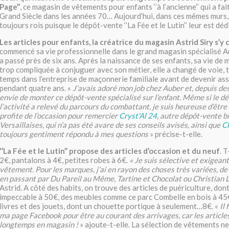
Page’’
, ce magasin de vêtements pour enfants ‘’à l’ancienne’’ qui a fai
Grand Siècle dans les années 70… Aujourd’hui, dans ces mêmes murs,
toujours rois puisque le dépôt-vente ‘’La Fée et le Lutin’’ leur est déd
Les articles pour enfants, la créatrice du magasin Astrid Siry s’y 
commencé sa vie professionnelle dans le grand magasin spécialisé Aub
a passé près de six ans. Après la naissance de ses enfants, sa vie d
trop compliquée à conjuguer avec son métier, elle a changé de voie, 
temps dans l’entreprise de maçonnerie familiale avant de devenir as
pendant quatre ans. «
J’avais adoré mon job chez Auber et, depuis des
envie de monter ce dépôt-vente spécialisé sur l’enfant. Même si le 
l’activité a relevé du parcours du combattant, je suis heureuse d’être e
profite de l’occasion pour remercier
Cryst'Al 24
, autre dépôt-vente b
Versaillaises, qui n’a pas été avare de ses conseils avisés, ainsi que
C
toujours gentiment répondu à mes questions
» précise-t-elle.
‘’La Fée et le Lutin’’ propose des articles d’occasion et du neuf
. T
2€, pantalons à 4€, petites robes à 6€.
« Je suis sélective et exigeant
vêtement. Pour les marques, j’ai en rayon des choses très variées, de
en passant par Du Pareil au Même, Tartine et Chocolat ou Christian 
Astrid. A côté des habits, on trouve des articles de puériculture, don
impeccable à 50€, des meubles comme ce parc Combelle en bois à 45€
livres et des jouets, dont un chouette portique à seulement…8€. «
Il
ma page Facebook pour être au courant des arrivages, car les article
longtemps en magasin !
» ajoute-t-elle. La sélection de vêtements neu