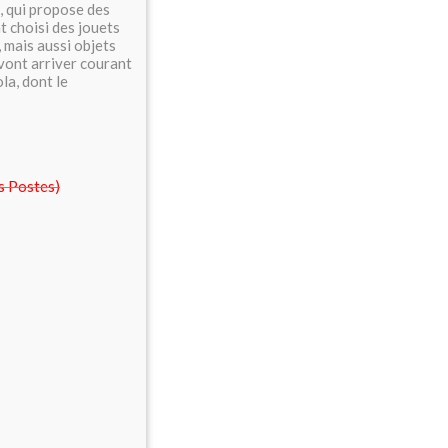
 qui propose des
t choisi des jouets
, mais aussi objets
vont arriver courant
ola, dont le
es Postes)