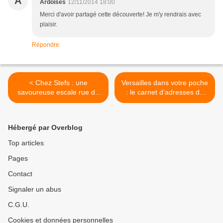
A
Ardoises
12/11/2014 18:00
Merci d'avoir partagé cette découverte! Je m'y rendrais avec
plaisir.
Répondre
< Chez Stefs : une
Versailles dans votre poche
savoureuse escale rue du
: le carnet d’adresses de
Vieux Versailles
Didier >
Hébergé par Overblog
Top articles
Pages
Contact
Signaler un abus
C.G.U.
Cookies et données personnelles