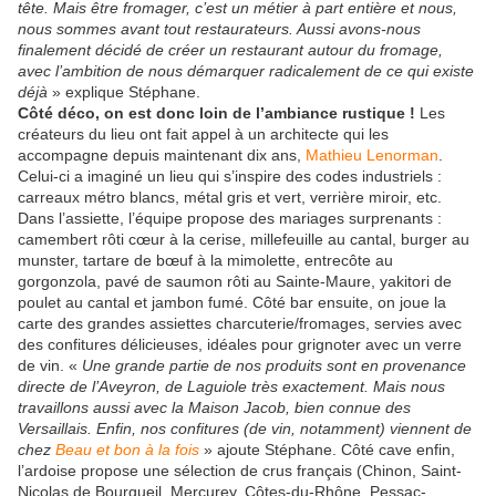
tête. Mais être fromager, c’est un métier à part entière et nous,
nous sommes avant tout restaurateurs. Aussi avons-nous
finalement décidé de créer un restaurant autour
du fromage,
avec l’ambition de nous démarquer radicalement de ce qui existe
déjà
» explique Stéphane.
Côté déco, on est donc loin de l’ambiance rustique !
Les
créateurs du lieu ont fait appel à un architecte qui les
accompagne depuis maintenant dix ans,
Mathieu Lenorman
.
Celui-ci a imaginé un lieu qui s’inspire des codes industriels :
carreaux métro blancs, métal gris et vert, verrière miroir, etc.
Dans l’assiette, l’équipe propose des mariages surprenants :
camembert rôti cœur à la cerise, millefeuille au cantal, burger au
munster, tartare de bœuf à la mimolette, entrecôte au
gorgonzola, pavé de saumon rôti au Sainte-Maure, yakitori de
poulet au cantal et jambon fumé. Côté bar ensuite, on joue la
carte des grandes assiettes charcuterie/fromages, servies avec
des confitures délicieuses, idéales pour grignoter avec un verre
de vin. «
Une grande partie de nos produits sont en provenance
directe de l’Aveyron, de Laguiole très exactement. Mais nous
travaillons aussi avec la Maison Jacob, bien connue des
Versaillais. Enfin, nos confitures (de vin, notamment) viennent de
chez
Beau et bon à la fois
» ajoute Stéphane. Côté cave enfin,
l’ardoise propose une sélection de crus français (Chinon, Saint-
Nicolas de Bourgueil, Mercurey, Côtes-du-Rhône, Pessac-