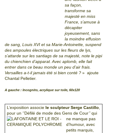
sa façon,
transforme sa
majesté en miss
France, s’amuse à
déca
piter
joyeusement, sans
la moindre effusion
de sang, Louis XVI et sa Marie
-Antoinette, suspend
des ampoules électriques sur les fleurs de lys,
s’a
ttarde sur les santiags de sa majesté, note le pipi
du chienchien d’apparat. Avec aplomb, elle fait
entrer dans ce beau monde un peu d’air frais.
Versailles a-t-il jamais été si bien conté ?
» ajoute
Chantal Pelletier.
A gauche :
Incognito, acrylique sur toile, 60x120
L’exposition associe
le sculpteur Serge Castillo
,
pour un ‘’Défilé de mode des Gens de Cour’’ qui
ne
manque pas
d’humour, avec
petits marquis,