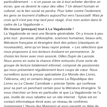
particulièrement : «
si on passe sa vie à
tout acheter derrière un
écran, que va devenir le cœur des villes ? Un désert humain et
culturel, où le lien social se perdra. Pour lutter contre l’isolement,
les gens se tournent d’ailleurs aujourd’hui vers l’associatif. Mais je
crois qu’il n’est pas trop tard pour réagir, d’où mon action dans le
cadre de La Vagabonde
».
On trouve (presque) tout à La Vagabonde !
La Vagabonde se veut une librairie généraliste. On y trouve à peu
près tout : jeunesse, philosophie, sciences humaines, beaux-arts,
littérature française et étrangère dont des polars (classiques et
nouveautés), ainsi qu’un beau rayon poésie. «
Les sélections que
nous proposons à nos lecteurs évoluent en permanence. Je
choisis les livres avec mon associé, Gilles Dupin de Lacoste.
Nous avons en outre la chance d’être entourés d’une sorte de
groupe de lecture totalement informel, composé de passionnés
qui nous présentent régulièrement leurs coups de cœur. Nous
surveillons aussi la presse spécialisée (Le Monde des Livres,
Télérama, etc) et certains blogs comme La République des
Livres ou Le Clavier Cannibale
» précise Sylvie, qui confesse
pour sa part un penchant certain pour la littérature étrangère. Si
vous cherchez un livre en particulier et que La Vagabonde ne l’a
pas, inutile de vous rabattre sur un site internet : Sylvie est en
contact informatique étroit avec un réseau de confrères
(notamment L’Heure des Mamans) et vous garantit un délai de