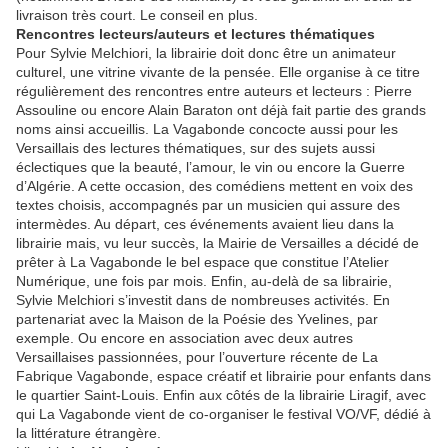
livraison très court. Le conseil en plus.
Rencontres lecteurs/auteurs et lectures thématiques
Pour Sylvie Melchiori, la librairie doit donc être un animateur
culturel, une vitrine vivante de la pensée. Elle organise à ce titre
régulièrement des rencontres entre auteurs et lecteurs : Pierre
Assouline ou encore Alain Baraton ont déjà fait partie des grands
noms ainsi accueillis. La Vagabonde concocte aussi pour les
Versaillais des lectures thématiques, sur des sujets aussi
éclectiques que la beauté, l’amour, le vin ou encore la Guerre
d’Algérie. A cette occasion, des comédiens mettent en voix des
textes choisis, accompagnés par un musicien qui assure des
intermèdes. Au départ, ces événements avaient lieu dans la
librairie mais, vu leur succès, la Mairie de Versailles a décidé de
prêter à La Vagabonde le bel espace que constitue l’Atelier
Numérique, une fois par mois. Enfin, au-delà de sa librairie,
Sylvie Melchiori s’investit dans de nombreuses activités. En
partenariat avec la Maison de la Poésie des Yvelines, par
exemple. Ou encore en association avec deux autres
Versaillaises passionnées, pour l’ouverture récente de La
Fabrique Vagabonde, espace créatif et librairie pour enfants dans
le quartier Saint-Louis. Enfin aux côtés de la librairie Liragif, avec
qui La Vagabonde vient de co-organiser le festival VO/VF, dédié à
la littérature étrangère.