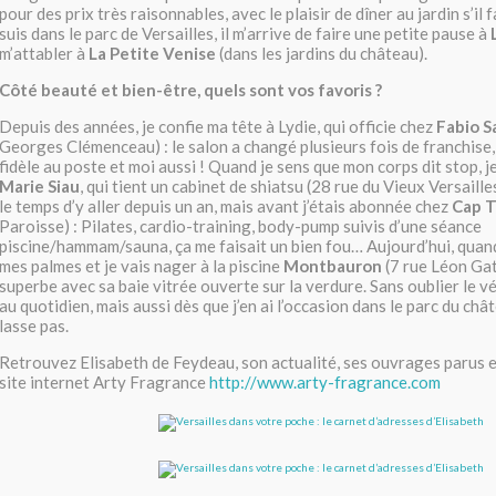
pour des prix très raisonnables, avec le plaisir de dîner au jardin s’il fa
suis dans le parc de Versailles, il m’arrive de faire une petite pause à
m’attabler à
La Petite Venise
(dans les jardins du château).
Côté beauté et bien-être, quels sont vos favoris ?
Depuis des années, je confie ma tête à Lydie, qui officie chez
Fabio S
Georges Clémenceau) : le salon a changé plusieurs fois de franchise, 
fidèle au poste et moi aussi ! Quand je sens que mon corps dit stop, 
Marie Siau
, qui tient un cabinet de shiatsu (28 rue du Vieux Versailles
le temps d’y aller depuis un an, mais avant j’étais abonnée chez
Cap T
Paroisse) : Pilates, cardio-training, body-pump suivis d’une séance
piscine/hammam/sauna, ça me faisait un bien fou… Aujourd’hui, quand 
mes palmes et je vais nager à la piscine
Montbauron
(7 rue Léon Gati
superbe avec sa baie vitrée ouverte sur la verdure. Sans oublier le vé
au quotidien, mais aussi dès que j’en ai l’occasion dans le parc du châ
lasse pas.
Retrouvez Elisabeth de Feydeau, son actualité, ses ouvrages parus e
site internet Arty Fragrance
http://www.arty-fragrance.com