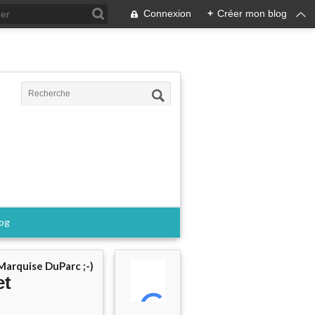
Connexion
+
Créer mon blog
log
Marquise DuParc ;-)
et