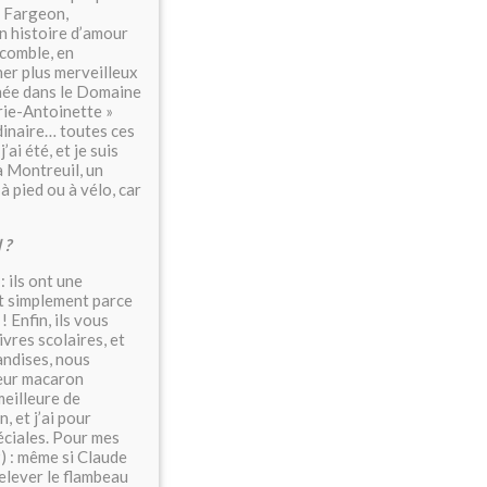
s Fargeon,
n histoire d’amour
 comble, en
ner plus merveilleux
înée dans le Domaine
rie-Antoinette »
rdinaire… toutes ces
ai été, et je suis
 Montreuil, un
à pied ou à vélo, car
 ?
: ils ont une
ut simplement parce
! Enfin, ils vous
vres scolaires, et
andises, nous
leur macaron
meilleure de
, et j’ai pour
éciales. Pour mes
) : même si Claude
elever le flambeau