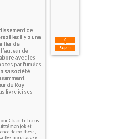
ndissement de
sailles il y a une
0
rtier de
Repost
 l’auteur de
labore avec les
s notes parfumées
ia sa société
uissamment
eur du Roy.
 livre ici ses
 pour Chanel et nous
uitté mon job et
nance de ma thèse,
sailles m’a proposé