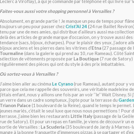
Leclerc à Viroflay), à qui je commande par téléphone et qui livre sur V
Faites-vous aussi votre shopping personnel à Versailles ?
Absolument, en grande partie ! Je manque un peu de temps pour flâner
toujours un peu pour passer chez
Crist’Al 24
(
24 rue Baillet Reviron
tenu par une de mes amies, qui distribue d’ailleurs aussi ma collectio
delà des articles de grande marque d’occasion, on y trouve aussi des
tendance (sacs, bijoux, écharpes). Pour le plaisir des yeux, j’adore al
bijoux anciens et les pierres dans les vitrines d’
Etna
(27 passage de l
Tourmaline
(dans la galerie qui prend au 10, rue Rameau). Côté Saint
sélection de vêtements proposée par
La Boutique
(7 rue de Satory) 
régulièrement des pièces qui ont du style à des prix imbattables.
Où sortez-vous à Versailles ?
J’aime bien aller au cinéma
Le Cyrano
(rue Rameau), autant pour y voi
parce que cela me rappelle des souvenirs, une véritable madeleine de
j’étais enfant, nous y allions une fois par an voir ‘’le’’ Walt Disney. Si
un verre dans un cadre somptueux, j’opte pour la terrasse du
Garden
Trianon Palace
(1 boulevard de la Reine), quand le temps le permet.
jeunes mariés, c’était le seul luxe que nous nous permettions ! Pour d
terrasse, j’aime bien les restaurants
Little Italy
(passage de la Geôle
rue de Satory). Et pour un repas en famille, je viens de découvrir un e
sortie de Versailles :
La Scuderia
(35 boulevard de Jardy à Marnes-l
mange à la bonne franquette d’immenses pizzas à se partager et d’ex