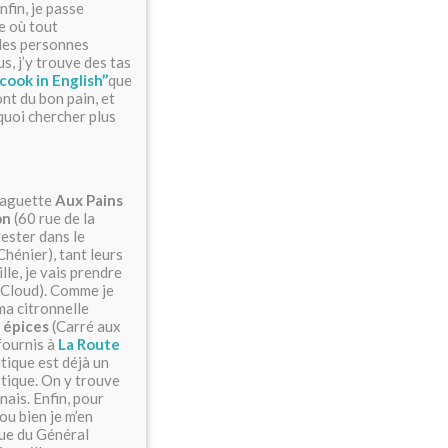
nfin, je passe
e où tout
 des personnes
, j’y trouve des tas
 cook in English’’
que
nt du bon pain, et
rquoi chercher plus
 baguette
Aux Pains
on
(60 rue de la
rester dans le
hénier), tant leurs
lle, je vais prendre
-Cloud). Comme je
ma citronnelle
 épices
(Carré aux
fournis à
La Route
tique est déjà un
tique. On y trouve
nais. Enfin, pour
ou bien je m’en
ue du Général