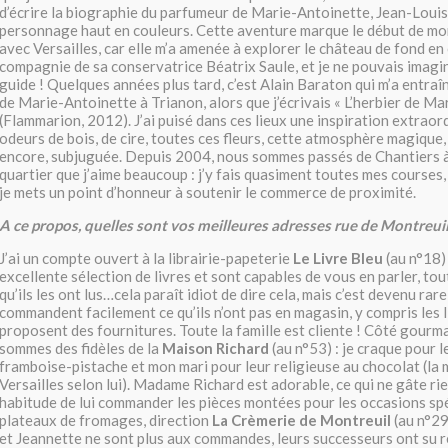
d’écrire la biographie du parfumeur de Marie-Antoinette, Jean-Loui
personnage haut en couleurs. Cette aventure marque le début de mo
avec Versailles, car elle m’a amenée à explorer le château de fond en
compagnie de sa conservatrice Béatrix Saule, et je ne pouvais imagi
guide ! Quelques années plus tard, c’est Alain Baraton qui m’a entra
de Marie-Antoinette à Trianon, alors que j’écrivais « L’herbier de Ma
(Flammarion, 2012). J’ai puisé dans ces lieux une inspiration extrao
odeurs de bois, de cire, toutes ces fleurs, cette atmosphère magique, j’
encore, subjuguée. Depuis 2004, nous sommes passés de Chantiers à
quartier que j’aime beaucoup : j’y fais quasiment toutes mes courses, 
je mets un point d’honneur à soutenir le commerce de proximité.
A ce propos, quelles sont vos meilleures adresses rue de Montreuil
J’ai un compte ouvert à la librairie-papeterie
Le Livre Bleu
(au n°18) 
excellente sélection de livres et sont capables de vous en parler, to
qu’ils les ont lus…cela paraît idiot de dire cela, mais c’est devenu rare 
commandent facilement ce qu’ils n’ont pas en magasin, y compris les li
proposent des fournitures. Toute la famille est cliente ! Côté gourm
sommes des fidèles de la
Maison Richard
(au n°53) : je craque pour 
framboise-pistache et mon mari pour leur religieuse au chocolat (la 
Versailles selon lui). Madame Richard est adorable, ce qui ne gâte rien
habitude de lui commander les pièces montées pour les occasions sp
plateaux de fromages, direction
La Crèmerie de Montreuil
(au n°29
et Jeannette ne sont plus aux commandes, leurs successeurs ont su r