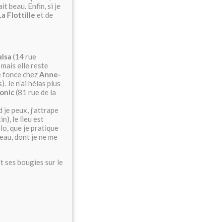
it beau. Enfin, si je
La Flottille
et de
alsa
(14 rue
mais elle reste
je fonce chez
Anne-
). Je n’ai hélas plus
onic
(81 rue de la
je peux, j’attrape
n), le lieu est
lo, que je pratique
teau, dont je ne me
t ses bougies sur le