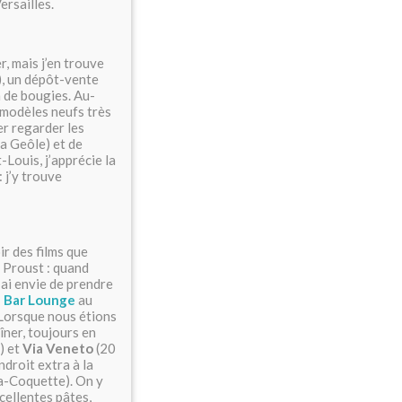
ersailles.
, mais j’en trouve
), un dépôt-vente
n de bougies. Au-
 modèles neufs très
ler regarder les
a Geôle) et de
-Louis, j’apprécie la
: j’y trouve
r des films que
 Proust : quand
 j’ai envie de prendre
 Bar Lounge
au
 Lorsque nous étions
îner, toujours en
) et
Via Veneto
(20
ndroit extra à la
a-Coquette). On y
cellentes pâtes,