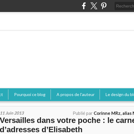
ct
Pourquoi ce blog
A propos de l'auteur
Le design du b
11 Juin 2013
Publié par
Corinne MRz, alias 
Versailles dans votre poche : le carn
d’adresses d’Elisabeth