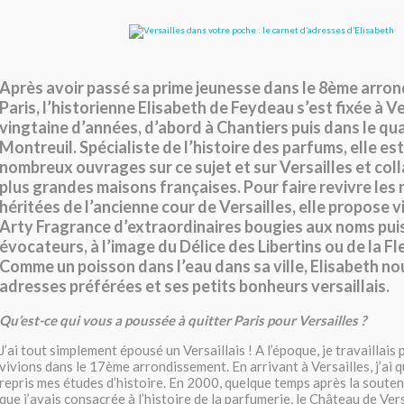
Après avoir passé sa prime jeunesse dans le 8ème arro
Paris, l’historienne Elisabeth de Feydeau s’est fixée à Ver
vingtaine d’années, d’abord à Chantiers puis dans le qua
Montreuil. Spécialiste de l’histoire des parfums, elle est
nombreux ouvrages sur ce sujet et sur Versailles et col
plus grandes maisons françaises. Pour faire revivre le
héritées de l’ancienne cour de Versailles, elle propose v
Arty Fragrance d’extraordinaires bougies aux noms p
évocateurs, à l’image du Délice des Libertins ou de la Fl
Comme un poisson dans l’eau dans sa ville, Elisabeth nous
adresses préférées et ses petits bonheurs versaillais.
Qu’est-ce qui vous a poussée à quitter Paris pour Versailles ?
J’ai tout simplement épousé un Versaillais ! A l’époque, je travaillais
vivions dans le 17ème arrondissement. En arrivant à Versailles, j’ai q
repris mes études d’histoire. En 2000, quelque temps après la soute
que j’avais consacrée à l’histoire de la parfumerie, le Château de Ver