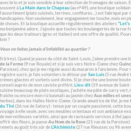
avec brio et je suis sensible à leur sélection de fromages de saison. E
souvent à
La Main dans le Chapeau
(au n°49), une boutique solidair
l’assortiment (plats cuisinés, terrines, confitures…) est fabriqué par
handicapées. Non seulement, leur engagement me touche, mais en plus
de choses. Et la boutique accueille régulièrement des ateliers
‘’Let’s
ma benjamine adore. J’ajoute que toutes les boulangeries de la rue fo
que les deux traiteurs (grec et italien) ont une offre de qualité. Pou
loin ?
Vous ne faites jamais d’infidélité au quartier ?
Si (rires). Quand je passe du côté de Saint-Louis, j’aime prendre une
de la Ferme
(9 rue Royale) et si je suis vers Notre-Dame chez
Guin
Paroisse), chez qui je me régale aussi du macaron à l’ancienne. Pour 
registre sucré, je fais volontiers le détour par
San Luis
(5 rue André C
crèmes glacées et sorbets sont divins. Si je cherche une bonne boutei
conseil auprès de mon caviste préféré,
Lieu-dit
(19 avenue de Saint
cuisine beaucoup de plats exotiques, j’achète ma pâte de curry vert, 
fraîche ou encore mon riz basmati au jasmin chez
Aux milles et unes
herbes), dans les Halles Notre-Dame. Grande amatrice de thé, je me 
du Thé
(26 rue de Satory) : tenue par un couple passionné, cette bou
voyage à elle seule, avec ses meubles orientaux et son ambiance exo
de merveilleuses variétés, ainsi que de ravissants services à thé japo
offrir des fleurs, je passe
Au Nom de la Rose
(21 rue de la Paroisse) 
remets au goût très sûr de
L’Alchimiste
(27 rue Rieussec ou 96 aven