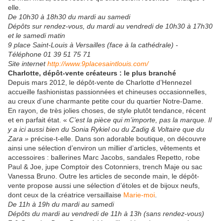
elle.
De 10h30 à 18h30 du mardi au samedi
Dépôts sur rendez-vous, du mardi au vendredi de 10h30 à 17h30
et le samedi matin
9 place Saint-Louis à Versailles (face à la cathédrale) -
Téléphone 01 39 51 75 71
Site internet
http://www.9placesaintlouis.com/
Charlotte, dépôt-vente créateurs : le plus branché
Depuis mars 2012, le dépôt-vente de Charlotte d’Hennezel
accueille fashionistas passionnées et chineuses occasionnelles,
au creux d’une charmante petite cour du quartier Notre-Dame.
En rayon, de très jolies choses, de style plutôt tendance, récent
et en parfait état. «
C’est la pièce qui m’importe, pas la marque. Il
y a ici aussi bien du Sonia Rykiel ou du Zadig & Voltaire que du
Zara »
précise-t-elle. Dans son adorable boutique, on découvre
ainsi une sélection d’environ un millier d’articles, vêtements et
accessoires : ballerines Marc Jacobs, sandales Repetto, robe
Paul & Joe, jupe Comptoir des Cotonniers, trench Maje ou sac
Vanessa Bruno. Outre les articles de seconde main, le dépôt-
vente propose aussi une sélection d’étoles et de bijoux neufs,
dont ceux de la créatrice versaillaise
Marie-moi
.
De 11h à 19h du mardi au samedi
Dépôts du mardi au vendredi de 11h à 13h (sans rendez-vous)