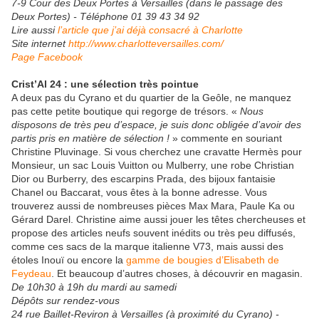
7-9 Cour des Deux Portes à Versailles (dans le passage des
Deux Portes) - Téléphone 01 39 43 34 92
Lire aussi
l’article que j’ai déjà consacré à Charlotte
Site internet
http://www.charlotteversailles.com/
Page Facebook
Crist’Al 24 : une sélection très pointue
A deux pas du Cyrano et du quartier de la Geôle, ne manquez
pas cette petite boutique qui regorge de trésors. «
Nous
disposons de très peu d’espace, je suis donc obligée d’avoir des
partis pris en matière de sélection !
» commente en souriant
Christine Pluvinage. Si vous cherchez une cravatte Hermès pour
Monsieur, un sac Louis Vuitton ou Mulberry, une robe Christian
Dior ou Burberry, des escarpins Prada, des bijoux fantaisie
Chanel ou Baccarat, vous êtes à la bonne adresse. Vous
trouverez aussi de nombreuses pièces Max Mara, Paule Ka ou
Gérard Darel. Christine aime aussi jouer les têtes chercheuses et
propose des articles neufs souvent inédits ou très peu diffusés,
comme ces sacs de la marque italienne V73, mais aussi des
étoles Inouï ou encore la
gamme de bougies d’Elisabeth de
Feydeau
. Et beaucoup d’autres choses, à découvrir en magasin.
De 10h30 à 19h du mardi au samedi
Dépôts sur rendez-vous
24 rue Baillet-Reviron à Versailles (à proximité du Cyrano) -