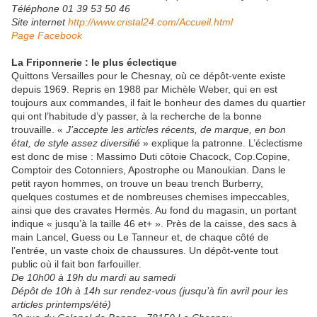
Téléphone 01 39 53 50 46
Site internet
http://www.cristal24.com/Accueil.html
Page Facebook
La Friponnerie : le plus éclectique
Quittons Versailles pour le Chesnay, où ce dépôt-vente existe
depuis 1969. Repris en 1988 par Michèle Weber, qui en est
toujours aux commandes, il fait le bonheur des dames du quartier
qui ont l’habitude d’y passer, à la recherche de la bonne
trouvaille. «
J’accepte les articles récents, de marque, en bon
état, de style assez diversifié
» explique la patronne. L’éclectisme
est donc de mise : Massimo Duti côtoie Chacock, Cop.Copine,
Comptoir des Cotonniers, Apostrophe ou Manoukian. Dans le
petit rayon hommes, on trouve un beau trench Burberry,
quelques costumes et de nombreuses chemises impeccables,
ainsi que des cravates Hermès. Au fond du magasin, un portant
indique « jusqu’à la taille 46 et+ ». Près de la caisse, des sacs à
main Lancel, Guess ou Le Tanneur et, de chaque côté de
l’entrée, un vaste choix de chaussures. Un dépôt-vente tout
public où il fait bon farfouiller.
De 10h00 à 19h du mardi au samedi
Dépôt de 10h à 14h sur rendez-vous (jusqu’à fin avril pour les
articles printemps/été)