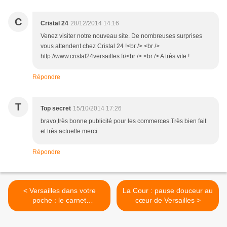
C
Cristal 24
28/12/2014 14:16
Venez visiter notre nouveau site. De nombreuses surprises
vous attendent chez Cristal 24 !<br /> <br />
http://www.cristal24versailles.fr/<br /> <br /> A très vite !
Répondre
T
Top secret
15/10/2014 17:26
bravo,très bonne publicité pour les commerces.Très bien fait
et très actuelle.merci.
Répondre
< Versailles dans votre
La Cour : pause douceur au
poche : le carnet
cœur de Versailles >
d’adresses de Caroline