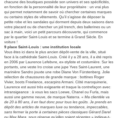
chacune des boutiques possède son univers et ses spécificités,
en fonction de la personnalité de leur propriétaire : un vrai plus
qui permet notamment de savoir où chercher certaines marques
ou certains styles de vêtements. Qu’il s’agisse de déposer la
petite robe et les sandales qui dorment depuis deux saisons dans
votre placard ou de chercher un joli trench, des ballerines ou un
sac à main, voici un petit parcours découverte, qui commence
par le quartier Saint-Louis et se termine à Grand Siècle. En
voiture !
9 place Saint-Louis : une institution locale
Vous êtes ici dans le plus ancien dépôt-vente de la ville, situé
face à la cathédrale Saint-Louis. Créé il y a 28 ans, il a été repris
en 2006 par Laurence Lefebvre, ex-styliste et costumière. Sur les
portants, une veste Iro croise une jupe Yves Saint-Laurent, une
marinière Sandro jouxte une robe Diane Von Fürstenberg. Jolie
sélection de chaussures de grande marque : bottines Roger
Vivier, boots Freelance, escarpins Armani. Côté maroquinerie,
Laurence est aussi très exigeante et traque la contrefaçon avec
intransigeance : à vous les sacs Loewe, Chanel ou Furla, mais
aussi une gamme neuve, de marque Naterra. «
Ma clientèle va
de 20 à 80 ans, il en faut donc pour tous les goûts. Je prends en
dépôt des articles de marques luxe ou tendance, impeccables,
sans fermer la porte à certaines pièces classiques Gérard Darel
ou Max Mara, sous réserve qu’elles soient récentes
» indique-t-