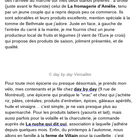
dès l’arrivée au marché sur mes deux stands préférés : à droite
(juste avant le fleuriste) celui de
La fromagerie d’Amélie
, tenu
par un jeune couple qui a repris depuis peu ce commerce. Ils
sont adorables et leurs produits excellents, mention spéciale à la
tomme de Bethmale que j’adore. Juste en face, à gauche de
l’entrée du carré à la marée, je me fournis chez un jeune
producteur local de fruits et légumes (il vient de l’Eure je crois)
qui propose des produits de saison, joliment présentés, et de
qualité.
© day by day Versailles
Pour toute mon épicerie ou presque désormais, je prends mon
vélo, mes contenants et je file chez
day by day
(9 rue de
Montreuil), une épicerie qui pratique le "vrac" et chez qui j’achète
riz, pâtes, céréales, produits d’entretien, épices, gâteaux apéritifs,
huile et vinaigre… c’est simple, je ne vais presque plus au
supermarché. Pour les produits laitiers (yaourts et lait), mais
aussi parfois pour la volaille et la charcuterie, je commande
auprès de
La ruche qui dit oui
, association à laquelle j’adhère
depuis quelques mois. Enfin, du printemps à l’automne, nous
allons en famille à la
ferme de Viltain
pour la cueillette : c’est