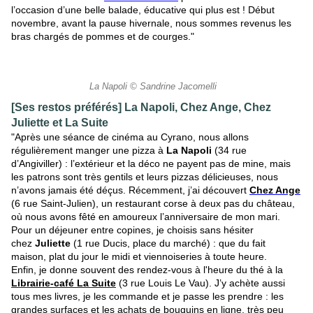
l’occasion d’une belle balade, éducative qui plus est ! Début
novembre, avant la pause hivernale, nous sommes revenus les
bras chargés de pommes et de courges."
La Napoli © Sandrine Jacomelli
[Ses restos préférés] La Napoli, Chez Ange, Chez
Juliette et La Suite
"Après une séance de cinéma au Cyrano, nous allons
régulièrement manger une pizza à
La Napoli
(34 rue
d’Angiviller) : l’extérieur et la déco ne payent pas de mine, mais
les patrons sont très gentils et leurs pizzas délicieuses, nous
n’avons jamais été déçus. Récemment, j’ai découvert
Chez Ange
(6 rue Saint-Julien), un restaurant corse à deux pas du château,
où nous avons fêté en amoureux l’anniversaire de mon mari.
Pour un déjeuner entre copines, je choisis sans hésiter
chez
Juliette
(1 rue Ducis, place du marché) : que du fait
maison, plat du jour le midi et viennoiseries à toute heure.
Enfin, je donne souvent des rendez-vous à l'heure du thé à la
Librairie-café La Suite
(3 rue Louis Le Vau). J’y achète aussi
tous mes livres, je les commande et je passe les prendre : les
grandes surfaces et les achats de bouquins en ligne, très peu